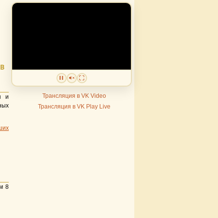
В
Трансляция в VK Video
ы и
ных
Трансляция в VK Play Live
ших
м 8