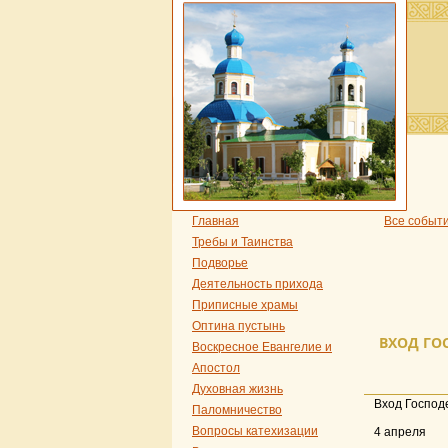
Главная
Все событ
Требы и Таинства
Подворье
Деятельность прихода
Приписные храмы
Оптина пустынь
ВХОД ГО
Воскресное Евангелие и
Апостол
Духовная жизнь
Вход Господ
Паломничество
Вопросы катехизации
4 апреля