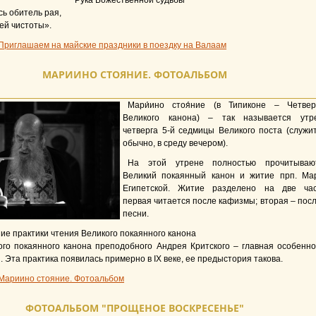
Рука Божественной судьбы
сь обитель рая,
ей чистоты».
Приглашаем на майские праздники в поездку на Валаам
МАРИИНО СТОЯНИЕ. ФОТОАЛЬБОМ
Мари́ино стоя́ние (в Типиконе – Четвер
Великого канона) – так называется утр
четверга 5-й седмицы Великого поста (служит
обычно, в среду вечером).
На этой утрене полностью прочитываю
Великий покаянный канон и житие прп. Ма
Египетской. Житие разделено на две час
первая читается после кафизмы; вторая – посл
песни.
е практики чтения Великого покаянного канона
ого покаянного канона преподобного Андрея Критского – главная особенно
. Эта практика появилась примерно в IX веке, ее предыстория такова.
Мариино стояние. Фотоальбом
ФОТОАЛЬБОМ "ПРОЩЕНОЕ ВОСКРЕСЕНЬЕ"