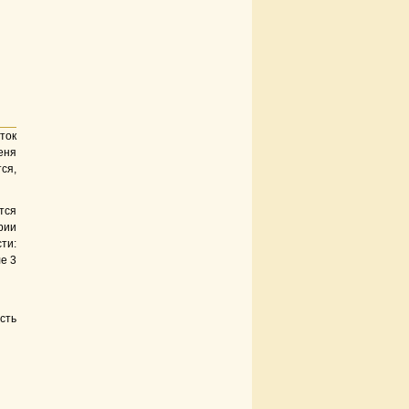
ток
еня
ся,
тся
рии
ти:
е 3
сть