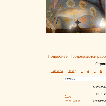
Подробнее: Продолжаются рабо
Стран
В начало
Назад
3
4
5
6
8-963-636-
8-916-122
Вход
Регистрация
(по выход