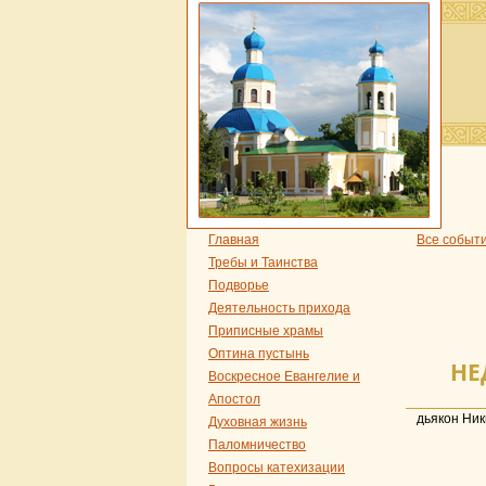
Главная
Все событ
Требы и Таинства
Подворье
Деятельность прихода
Приписные храмы
Оптина пустынь
НЕ
Воскресное Евангелие и
Апостол
дьякон Ник
Духовная жизнь
Паломничество
Вопросы катехизации