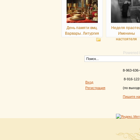
День памяти вмц.
Неделя праотец
Варвары. Литургия
Именины
настоятеля
Powered
8-963-636-
8-916-122
Вход
Регистрация
(по выход
Пишите н