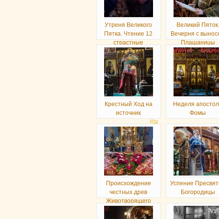
Утреня Великого
Великий Пяток
Пятка. Чтение 12
Вечерня с вынос
страстные
Плащаницы
Евангелий
Крестный Ход на
Неделя апосто
источник
Фомы
Происхождение
Успение Пресвя
честных древ
Богородицы
Животворящего
Креста Господня