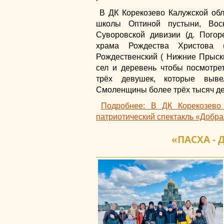
В ДК Корекозево Калужской об
школы Оптиной пустыни, Воск
Суворовской дивизии (д. Пого
храма Рождества Христова 
Рождественский ( Нижние Прыски
сел и деревень чтобы посмотре
трёх девушек, которые выве
Смоленщины более трёх тысяч де
Подробнее: В ДК Корекозево
патриотический спектакль «Добр
«ПАСХА -