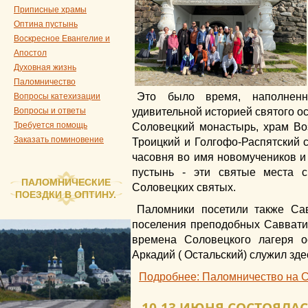
Приписные храмы
Оптина пустынь
Воскресное Евангелие и
Апостол
Духовная жизнь
Паломничество
Это было время, наполненн
Вопросы катехизации
удивительной историей святого ос
Вопросы и ответы
Требуется помощь
Соловецкий монастырь, храм Во
Заказать поминовение
Троицкий и Голгофо-Распятский с
часовня во имя новомучеников и
пустынь - эти святые места с
ПАЛОМНИЧЕСКИЕ
Соловецких святых.
ПОЕЗДКИ В ОПТИНУ.
Паломники посетили также Сав
поселения преподобных Савватия
времена Соловецкого лагеря о
Аркадий ( Остальский) служил зде
Подробнее: Паломничество на 
10-13 ИЮНЯ СОСТОЯЛА