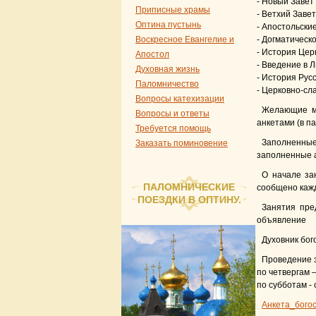
- Новый Завет
Приписные храмы
- Ветхий Завет
Оптина пустынь
- Апостольски
Воскресное Евангелие и
- Догматическ
- История Цер
Апостол
- Введение в 
Духовная жизнь
- История Рус
Паломничество
- Церковно-сл
Вопросы катехизации
Желающие мо
Вопросы и ответы
анкетами (в п
Требуется помощь
Заполненные 
Заказать поминовение
заполненные 
О начале за
ПАЛОМНИЧЕСКИЕ
сообщено кажд
ПОЕЗДКИ В ОПТИНУ.
Занятия пре
объявление
Духовник бог
Проведение з
по четвергам –
по субботам - 
Анкета_богос