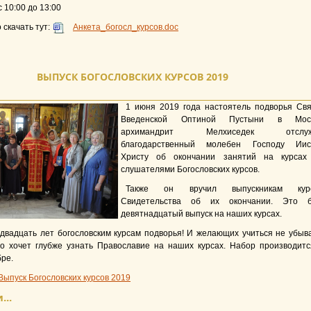
с 10:00 до 13:00
 скачать тут:
Анкета_богосл_курсов.doc
ВЫПУСК БОГОСЛОВСКИХ КУРСОВ 2019
1 июня 2019 года настоятель подворья Свя
Введенской Оптиной Пустыни в Мос
архимандрит Мелхиседек отслуж
благодарственный молебен Господу Иис
Христу об окончании занятий на курсах
слушателями Богословских курсов.
Также он вручил выпускникам кур
Свидетельства об их окончании. Это 
девятнадцатый выпуск на наших курсах.
двадцать лет богословским курсам подворья! И желающих учиться не убыва
то хочет глубже узнать Православие на наших курсах. Набор производитс
бре.
Выпуск Богословских курсов 2019
...