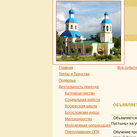
Главная
Все событ
Требы и Таинства
Подворье
Деятельность прихода
Катехизаторство
Социальная работа
ОБЪЯВЛЯЕ
Воскресная школа
Богословские курсы
Объявляетс
Миссионерство
Пустынь» на уч
Молодежная организация
Преподавание ОПК
Обучение про