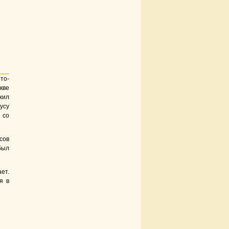
то-
кве
ил
усу
 со
сов
был
ет.
я в