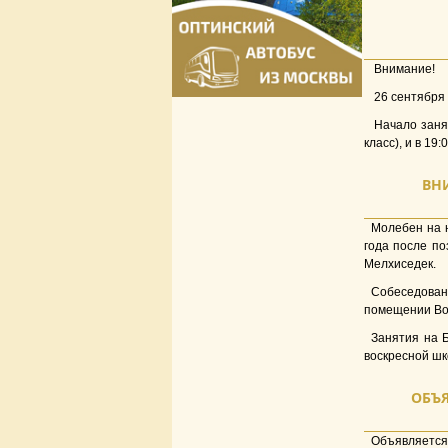
Внимание!
26 сентября 
Начало занят
класс), и в 19:
ВН
Молебен на н
года после п
Мелхиседек.
Собеседован
помещении Вос
Занятия на Б
воскресной шк
ОБЪЯ
Объявляетс