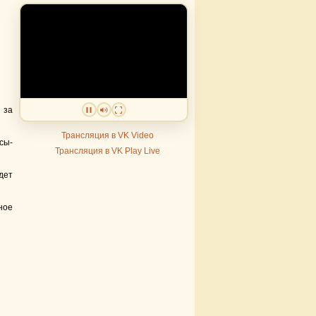
 за
Трансляция в VK Video
сы-
Трансляция в VK Play Live
дет
ное