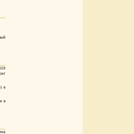
вый
019
рит
) в
е в
ина