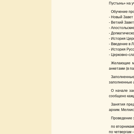
Пустынь» на уч
Обучение про
- Новый Завет
- Ветхий Завет
- Апостольски
- Догматическ
- История Цер
- Введение в 
- История Рус
- Церковно-сл
Желающие мо
анкетами (в п
Заполненные 
заполненные 
О начале за
сообщено кажд
Занятия пред
архим. Мелхис
Проведение 
по вторникам 
по четвергам –