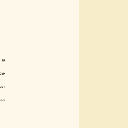
 за
сы-
дет
сов