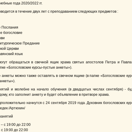
ебные года 2020/2022 гг.
водится в течение двух лет с преподаванием следующих предметов :
е Послания
ое богословие
кви
Литургическое Предание
ской Церкви
авянский язык
гут обращаться в свечной ящик храма святых апостолов Петра и Павла
апке «Богословские курсы-пустые анкеты»).
анкеты можно также оставлять в свечном ящике (в папке «Богословские кур
анкеты»).
нятий и молебне на начало обучения (в двадцатых числах сентября) - бу
ому, кто заполнит анкету и будет объявление в притворе храма.
положительно начнутся с 24 сентября 2019 года. Духовник богословских кур
едек /Артюхин/
занятий
– с 19:00 до 22:00
 с 19:00 до 22:00