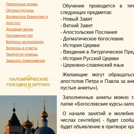
Приписные храмы
Обучение проводится в те
Оптина пустынь
следующих предметов:
Воскресное Евангелие и
- Новый Завет
Апостол
- Ветхий Завет
Духовная жизнь
- Апостольские Послания
Паломничество
- Догматическое богословие
Вопросы катехизации
- История Церкви
Вопросы и ответы
- Введение в Литургическое Пр
Требуется помощь
- История Русской Церкви
Заказать поминовение
- Церковно-славянский язык
Желающие могут обращатьс
ПАЛОМНИЧЕСКИЕ
апостолов Петра и Павла за анк
ПОЕЗДКИ В ОПТИНУ.
пустые анкеты»).
Заполненные анкеты можно т
папке «Богословские курсы-зап
О начале занятий и молебне
числах сентября) - будет сооб
будет объявление в притворе хр