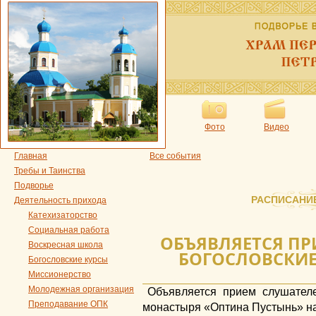
Фото
Видео
Главная
Все события
Требы и Таинства
Подворье
РАСПИСАНИ
Деятельность прихода
Катехизаторство
Социальная работа
ОБЪЯВЛЯЕТСЯ ПР
Воскресная школа
БОГОСЛОВСКИЕ
Богословские курсы
Миссионерство
Молодежная организация
Объявляется прием слушател
Преподавание ОПК
монастыря «Оптина Пустынь» на 