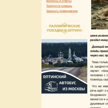
Вопросы и ответы
Требуется помощь
Заказать поминовение
ПАЛОМНИЧЕСКИЕ
ПОЕЗДКИ В ОПТИНУ.
имея всякое
раздал нищи
Дающий же
плоды прав
через нас п
Тема только
за щедрости
звучит: «бл
человека с 
пожнёшь ску
Что же име
речь идёт о
бездомного 
является и 
душевные сп