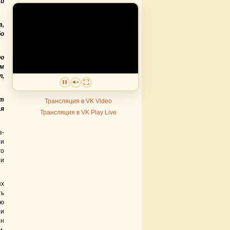
 и
а,
бо
ю
ем
л,
ит
Трансляция в VK Video
ая
Трансляция в VK Play Live
з-
 и
го
 и
ях
ть
ью
ои
ен