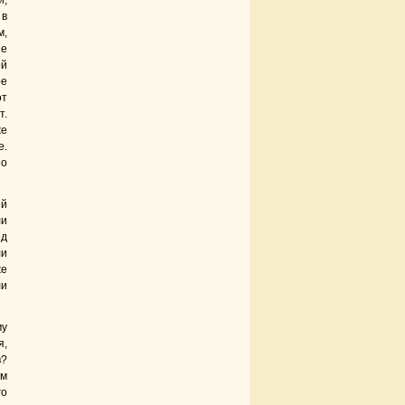
и,
 в
м,
не
ой
ре
от
т.
же
е.
но
ей
ли
ед
ли
же
ли
му
я,
в?
ом
го