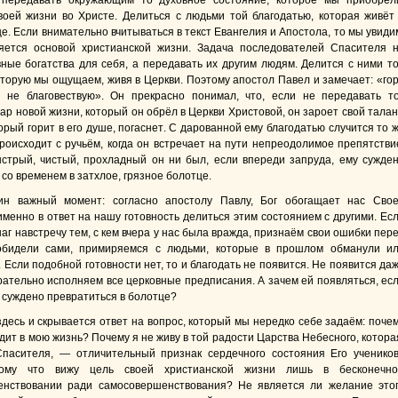
 передавать окружающим то духовное состояние, которое мы приобрел
воей жизни во Христе. Делиться с людьми той благодатью, которая живёт
. Если внимательно вчитываться в текст Евангелия и Апостола, то мы увиди
яется основой христианской жизни. Задача последователей Спасителя 
вные богатства для себя, а передавать их другим людям. Делится с ними т
оторую мы ощущаем, живя в Церкви. Поэтому апостол Павел и замечает: «го
 не благовествую». Он прекрасно понимал, что, если не передавать т
р новой жизни, который он обрёл в Церкви Христовой, он зароет свой талан
торый горит в его душе, погаснет. С дарованной ему благодатью случится то 
происходит с ручьём, когда он встречает на пути непреодолимое препятстви
стрый, чистый, прохладный он ни был, если впереди запруда, ему сужде
со временем в затхлое, грязное болотце.
н важный момент: согласно апостолу Павлу, Бог обогащает нас Сво
именно в ответ на нашу готовность делиться этим состоянием с другими. Ес
г навстречу тем, с кем вчера у нас была вражда, признаём свои ошибки пер
 обидели сами, примиряемся с людьми, которые в прошлом обманули и
 Если подобной готовности нет, то и благодать не появится. Не появится да
рательно исполняем все церковные предписания. А зачем ей появляться, ес
й суждено превратиться в болотце?
здесь и скрывается ответ на вопрос, который мы нередко себе задаём: поче
дит в мою жизнь? Почему я не живу в той радости Царства Небесного, котора
пасителя, — отличительный признак сердечного состояния Его ученико
тому что вижу цель своей христианской жизни лишь в бесконечн
енствовании ради самосовершенствования? Не является ли желание это