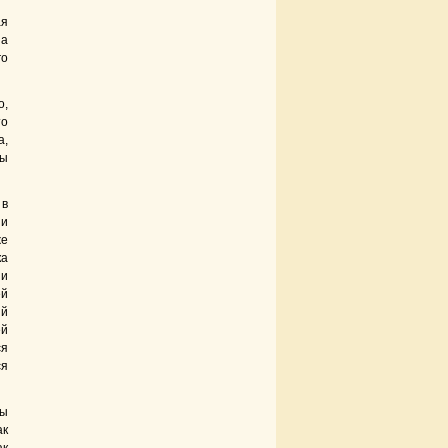
ая
На
го
о,
то
а,
мы
 в
 и
же
ка
ии
ей
ий
ей
ся
ся
мы
ак