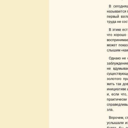
В сегодня
называется 
первый взгл
труда не сос
В этике ес
что хорошо 
воспринимае
может показ
слышим «как 
Однако не 
заблуждение
не вдумыва
существующ
золотого пр
жить так до
инициативе и
и, если что
практически
справедливы
зла.
Впрочем, с
услышали из