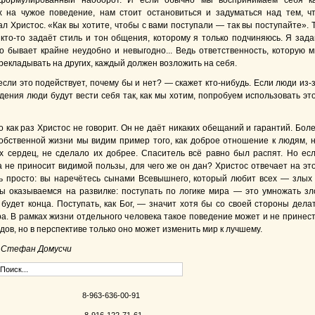
формулированный наоборот. И если обычно мы воспринимаем себя к
 на чужое поведение, нам стоит остановиться и задуматься над тем, ч
л Христос. «Как вы хотите, чтобы с вами поступали — так вы поступайте». 
 кто-то задаёт стиль и тон общения, которому я только подчиняюсь. Я зад
то бывает крайне неудобно и невыгодно... Ведь ответственность, которую 
рекладывать на других, каждый должен возложить на себя.
если это подействует, почему бы и нет? — скажет кто-нибудь. Если люди из-
дения люди будут вести себя так, как мы хотим, попробуем использовать эт
о как раз Христос не говорит. Он не даёт никаких обещаний и гарантий. Бол
 собственной жизни мы видим пример того, как доброе отношение к людям, 
х сердец, не сделало их добрее. Спаситель всё равно был распят. Но ес
а не приносит видимой пользы, для чего же он дан? Христос отвечает на эт
ь просто: вы наречётесь сынами Всевышнего, который любит всех — злых
ы оказываемся на развилке: поступать по логике мира — это умножать зл
 будет конца. Поступать, как Бог, — значит хотя бы со своей стороны дела
а. В рамках жизни отдельного человека такое поведение может и не принес
ов, но в перспективе только оно может изменить мир к лучшему.
 Стефан Домусчи
8-963-636-00-91