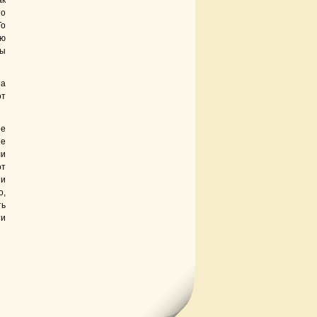
ак
то
То
аю
мы
за
от
ее
не
ли
от
 и
о,
ть
ти