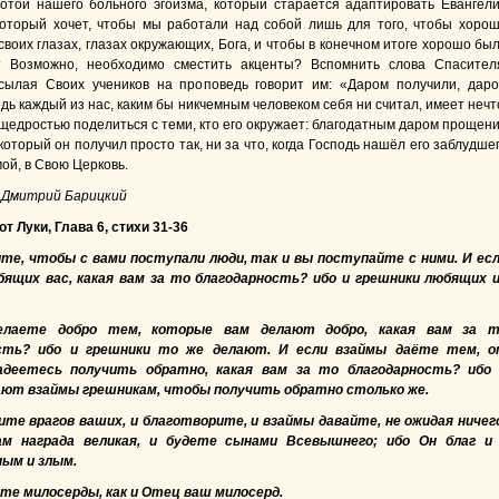
отой нашего больного эгоизма, который старается адаптировать Евангел
оторый хочет, чтобы мы работали над собой лишь для того, чтобы хоро
своих глазах, глазах окружающих, Бога, и чтобы в конечном итоге хорошо бы
? Возможно, необходимо сместить акценты? Вспомнить слова Спасител
сылая Своих учеников на проповедь говорит им: «Даром получили, дар
дь каждый из нас, каким бы никчемным человеком себя ни считал, имеет нечт
 щедростью поделиться с теми, кто его окружает: благодатным даром прощен
который он получил просто так, ни за что, когда Господь нашёл его заблудше
ой, в Свою Церковь.
 Дмитрий Барицкий
т Луки, Глава 6, стихи 31-36
ите, чтобы с вами поступали люди, так и вы поступайте с ними. И ес
ящих вас, какая вам за то благодарность? ибо и грешники любящих 
елаете добро тем, которые вам делают добро, какая вам за 
ость? ибо и грешники то же делают. И если взаймы даёте тем, 
деетесь получить обратно, какая вам за то благодарность? ибо
ают взаймы грешникам, чтобы получить обратно столько же.
ите врагов ваших, и благотворите, и взаймы давайте, не ожидая ничег
м награда великая, и будете сынами Всевышнего; ибо Он благ и
ным и злым.
те милосерды, как и Отец ваш милосерд.