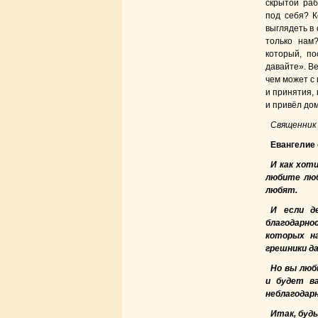
скрытой раб
под себя? К
выглядеть в 
только нам
который, по
давайте». Ве
чем может с
и принятия, 
и привёл дом
Священник
Евангелие о
И как хот
любите люб
любят.
И если д
благодарн
которых на
грешники д
Но вы люб
и будет ва
неблагодар
Итак, будь