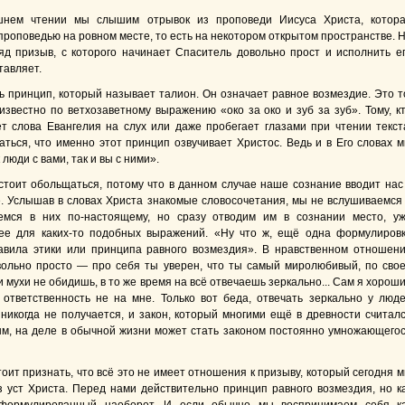
шнем чтении мы слышим отрывок из проповеди Иисуса Христа, котор
проповедью на ровном месте, то есть на некотором открытом пространстве. 
яд призыв, с которого начинает Спаситель довольно прост и исполнить е
тавляет.
ть принцип, который называет талион. Он означает равное возмездие. Это т
известно по ветхозаветному выражению «око за око и зуб за зуб». Тому, к
т слова Евангелия на слух или даже пробегает глазами при чтении текст
аться, что именно этот принцип озвучивает Христос. Ведь и в Его словах 
люди с вами, так и вы с ними».
стоит обольщаться, потому что в данном случае наше сознание вводит нас
. Услышав в словах Христа знакомые словосочетания, мы не вслушиваемся
емся в них по-настоящему, но сразу отводим им в сознании место, у
ее для каких-то подобных выражений. «Ну что ж, ещё одна формулиров
авила этики или принципа равного возмездия». В нравственном отношен
вольно просто — про себя ты уверен, что ты самый миролюбивый, по сво
 мухи не обидишь, в то же время на всё отвечаешь зеркально... Сам я хорош
, ответственность не на мне. Только вот беда, отвечать зеркально у люд
 никогда не получается, и закон, который многими ещё в древности считал
м, на деле в обычной жизни может стать законом постоянно умножающего
тоит признать, что всё это не имеет отношения к призыву, который сегодня 
 уст Христа. Перед нами действительно принцип равного возмездия, но к