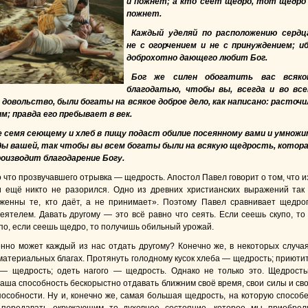
и пожнет; а кто сеет щедро, тот щедро
пожнет.
Каждый уделяй по расположению сердц
не с огорчением и не с принуждением; и
доброхотно дающего любит Бог.
Бог же силен обогатить вас всяко
благодатью, чтобы вы, всегда и во вс
 довольство, были богаты на всякое доброе дело, как написано: расточи
м; правда его пребывает в век.
 семя сеющему и хлеб в пищу подаст обилие посеянному вами и умнож
ды вашей, так чтобы вы всем богаты были на всякую щедрость, котор
роизводит благодарение Богу.
 что прозвучавшего отрывка — щедрость. Апостол Павел говорит о том, что и
 ещё никто не разорился. Одно из древних христианских выражений так
аженны те, кто даёт, а не принимает». Поэтому Павел сравнивает щедро
сеятелем. Давать другому — это всё равно что сеять. Если сеешь скупо, то
по, если сеешь щедро, то получишь обильный урожай.
нно может каждый из нас отдать другому? Конечно же, в некоторых случа
 материальных благах. Протянуть голодному кусок хлеба — щедрость; приюти
— щедрость; одеть нагого — щедрость. Однако не только это. Щедрост
наша способность бескорыстно отдавать ближним своё время, свои силы и св
особности. Ну и, конечно же, самая большая щедрость, на которую способ