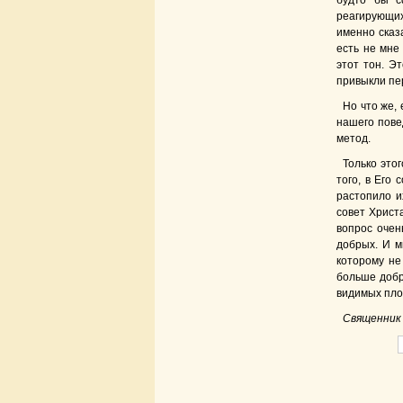
будто бы с
реагирующих
именно сказа
есть не мне
этот тон. Э
привыкли пе
Но что же, 
нашего пове
метод.
Только этог
того, в Его
растопило и
совет Христ
вопрос очен
добрых. И м
которому не
больше добр
видимых плод
Священник