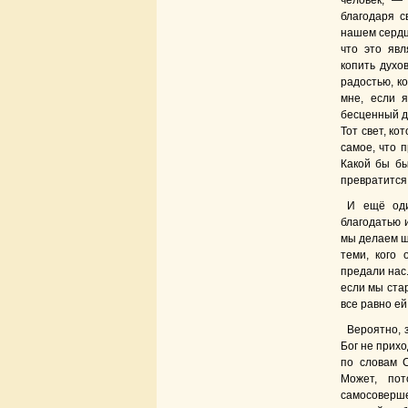
человек, —
благодаря с
нашем сердце
что это явл
копить духо
радостью, к
мне, если я
бесценный да
Тот свет, ко
самое, что 
Какой бы бы
превратится 
И ещё оди
благодатью 
мы делаем ша
теми, кого
предали нас.
если мы ста
все равно е
Вероятно, 
Бог не прихо
по словам С
Может, по
самосоверш