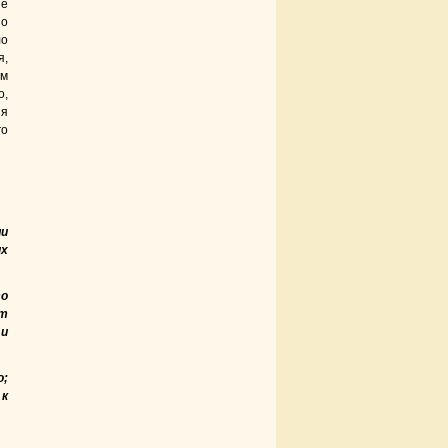
ие
шо
ло
я,
ом
о,
ия
го
ли
их
то
от
 и
о;
 к