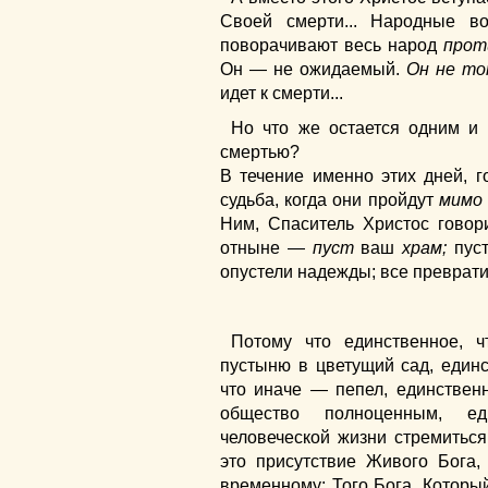
Своей смерти... Народные в
поворачивают весь народ
прот
Он — не ожидаемый.
Он не то
идет к смерти...
Но что же остается одним и
смертью?
В течение именно этих дней, г
судьба, когда они пройдут
мимо
Ним, Спаситель Христос говор
отныне —
пуст
ваш
храм;
пус
опустели надежды; все преврати
Потому что единственное, ч
пустыню в цветущий сад, единс
что иначе — пепел, единственн
общество полноценным, ед
человеческой жизни стремитьс
это присутствие Живого Бога
временному: Того Бога, Который