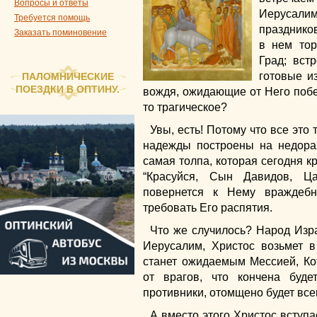
Вопросы и ответы
Иерусали
Требуется помощь
праздников
Заказать поминовение
в нем тор
Град; вст
готовые и
ПАЛОМНИЧЕСКИЕ
ПОЕЗДКИ В ОПТИНУ.
вождя, ожидающие от Него побед
то трагическое?
Увы, есть! Потому что все это 
надежды построены на недораз
самая толпа, которая сегодня кр
“Красуйся, Сын Давидов, Ц
повернется к Нему враждеб
требовать Его распятия.
Что же случилось? Народ Изра
Иерусалим, Христос возьмет 
станет ожидаемым Мессией, Ко
от врагов, что кончена буде
противники, отомщено будет всем
А вместо этого Христос вступа