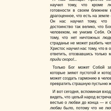
научил тому, что кроме л
готовности в своем ближнем 
драгоценное, что есть на земле 
Он нас научил тому, что ч
достоинство так велико, что Бо
человеком, не унизив Себя. О
тому, что нет ничтожных люде
страданье не может разбить че
Христос научил нас тому, что в
ответить, отозвавшись только 
приди скоро!...
Только Бог может Собой за
которые зияют пустотой и кото
может создать гармонию в чело
превратить страшную
пустыню ж
И вот сегодня, вспоминая вход
видеть, что целый народ встреч
вестью о любви до конца — и о
любви
было, потому что не люб