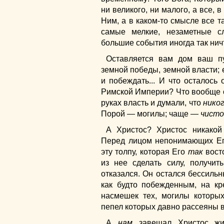
ни великого, ни малого, а все, 
Ним, а в каком-то смысле все т
самые мелкие, незаметные с
большие события иногда так нич
Оставляется вам дом ваш пу
земной победы, земной власти; 
и побеждать... И что осталось 
Римской Империи? Что вообще 
руках власть и думали, что
нико
Порой — могилы; чаще —
чисто
А Христос? Христос никакой
Перед лицом непонимающих Ег
эту толпу, которая Его
так
восто
из нее сделать силу, получит
отказался. Он остался бессиль
как будто побежденным, на кр
насмешек тех, могилы которых
пепел которых давно рассеяны в
А
нам
завещал Христос жи