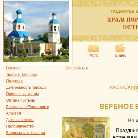
Фото
Видео
Главная
Все события
Требы и Таинства
Подворье
РАСПИСАНИ
Деятельность прихода
Приписные храмы
Оптина пустынь
ВЕРБНОЕ 
Воскресное Евангелие и
Апостол
Духовная жизнь
Во 
Паломничество
Праздн
Вопросы катехизации
встреча