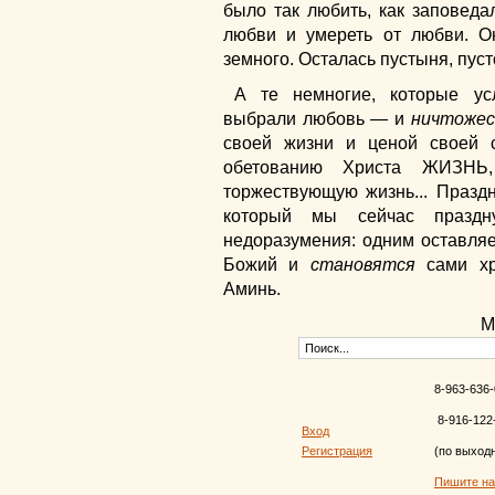
было так любить, как заповеда
любви и умереть от любви. О
земного. Осталась пустыня, пусто
А те немногие, которые ус
выбрали любовь — и
ничтожес
своей жизни и ценой своей 
обетованию Христа ЖИЗН
торжествующую жизнь... Празд
который мы сейчас празд
недоразумения: одним оставляет
Божий и
становятся
сами хр
Аминь.
М
8-963-636-
8-916-122
Вход
Регистрация
(по выход
Пишите н