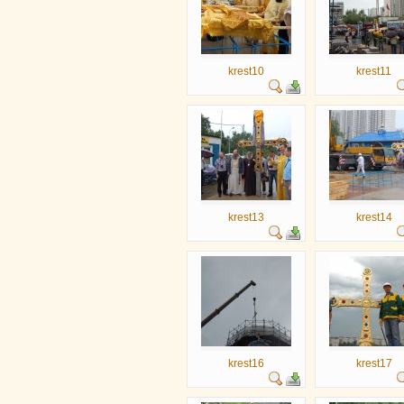
krest10
krest11
krest13
krest14
krest16
krest17