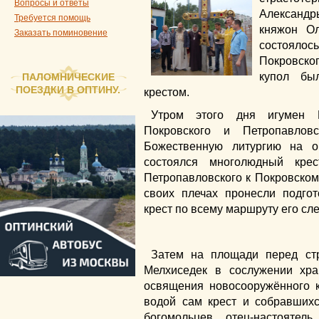
Вопросы и ответы
Александ
Требуется помощь
княжон Ол
Заказать поминовение
состоялос
Покровско
купол бы
ПАЛОМНИЧЕСКИЕ
ПОЕЗДКИ В ОПТИНУ.
крестом.
Утром этого дня игумен М
Покровского и Петропавлов
Божественную литургию на о
состоялся многолюдный кре
Петропавловского к Покровскому
своих плечах пронесли подго
крест по всему маршруту его сл
Затем на площади перед ст
Мелхиседек в сослужении хра
освящения новосооружённого к
водой сам крест и собравших
богомольцев, отец-настоятел