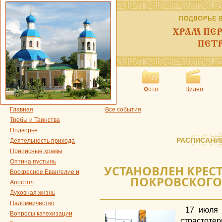
Фото
Видео
Главная
Все события
Требы и Таинства
Подворье
РАСПИСАНИ
Деятельность прихода
Приписные храмы
Оптина пустынь
УСТАНОВЛЕН КРЕС
Воскресное Евангелие и
ПОКРОВСКОГО 
Апостол
Духовная жизнь
Паломничество
17 июля 
Вопросы катехизации
страсто