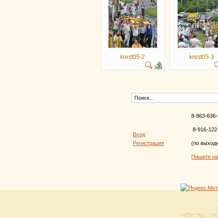
krest05-2
krest05-3
8-963-636-
8-916-122
Вход
Регистрация
(по выход
Пишите н