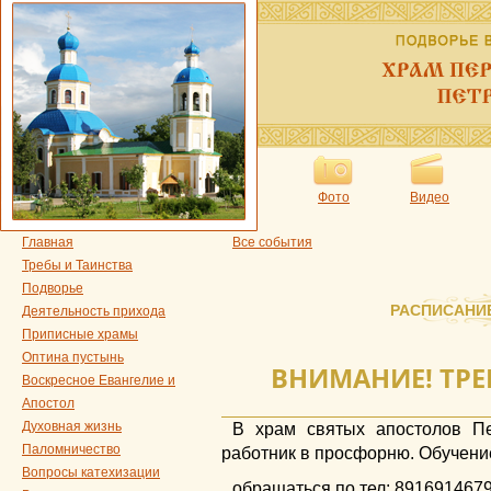
Фото
Видео
Главная
Все события
Требы и Таинства
Подворье
РАСПИСАНИ
Деятельность прихода
Приписные храмы
Оптина пустынь
ВНИМАНИЕ! ТРЕ
Воскресное Евангелие и
Апостол
Духовная жизнь
В храм святых апостолов П
Паломничество
работник в просфорню. Обучени
Вопросы катехизации
обращаться по тел: 891691467