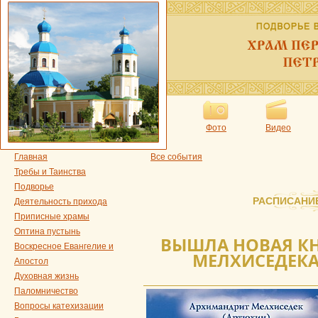
Фото
Видео
Главная
Все события
Требы и Таинства
Подворье
РАСПИСАНИ
Деятельность прихода
Приписные храмы
Оптина пустынь
ВЫШЛА НОВАЯ К
Воскресное Евангелие и
МЕЛХИСЕДЕКА
Апостол
Духовная жизнь
Паломничество
Вопросы катехизации