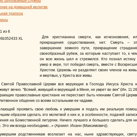
е заупокойные службы
ение на домашней молитве
ьная трапеза
ницы
1 из 6
Для христианина смерти, как исчезновения, и
прекращения существования, нет. Смерть – э
завершение земного пути, прекращение страдани
своеобразный рубеж, за которым наступает то, к че
он всю жизнь шел и стремился. Кто познал истину
умер в вере, тот победил смерть, вместе с Воскресш
Христом. Церковь не разделяет своих членов на жив
и мертвых, у Христа все живы.
 Святой Православной Церкви все верующие в Господа Иисуса Христа 
живут вечно. "Всякий, живущий и верующий в Меня, не умрет во век" (Ин. 11:26
рающие православные христиане не перестают быть членами Святой Церкв
литвенное общение со всеми остальными ее чадами.
елающий проявить свою любовь к умершим и подать им реальную помо
чшим образом сделать это молитвой о них и, в особенности, подачей запис
ения на Божественной литургии. Ничего лучшего и большего сделать для н
 Это им всегда необходимо...» (Архиеп. Иоанн (Максимович)).
умершим родственникам возлагает на нас, ныне здравствующих, свят