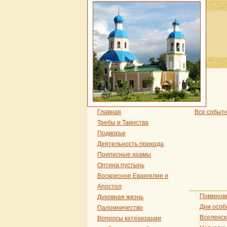
Главная
Все событ
Требы и Таинства
Подворье
Деятельность прихода
Приписные храмы
Оптина пустынь
Воскресное Евангелие и
Апостол
Поминов
Духовная жизнь
Дни особ
Паломничество
Вселенск
Вопросы катехизации