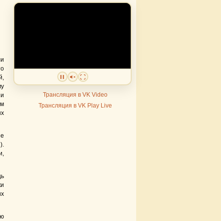
ли
то
й,
му
Трансляция в VK Video
 и
им
Трансляция в VK Play Live
ых
не
).
и,
щь
ки
их
ую