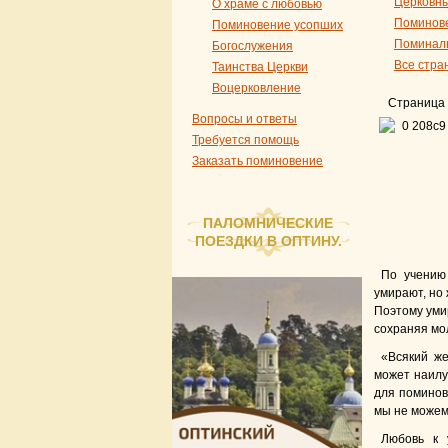
Церковны
О храме с любовью
Поминов
Поминовение усопших
Поминал
Богослужения
Все стра
Таинства Церкви
Воцерковление
Страница 
Вопросы и ответы
Требуется помощь
Заказать поминовение
ПАЛОМНИЧЕСКИЕ
ПОЕЗДКИ В ОПТИНУ.
По учению
умирают, но 
Поэтому уми
сохраняя мо
«Всякий ж
может наилу
для поминов
мы не можем.
Любовь к 