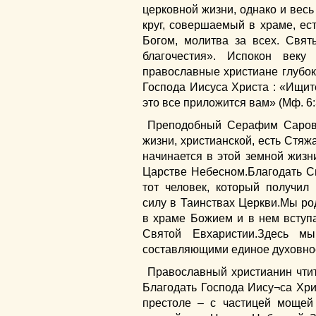
церковной жизни, однако и вес
круг, совершаемый в храме, ес
Богом, молитва за всех. Свя
благочестия». Испокон век
православные христиане глубок
Господа Иисуса Христа : «Ищит
это все приложится вам» (Мф. 6:
Преподобный Серафим Саровс
жизни, христианской, есть Стяж
начинается в этой земной жизн
Царстве Небесном.Благодать Св
тот человек, который получил
силу в Таинствах Церкви.Мы ро
в храме Божием и в нем вступ
Святой Евхаристии.Здесь м
составляющими единое духовное 
Православный христианин чтит
Благодать Господа Иису¬са Хри
престоле – с частицей мощей