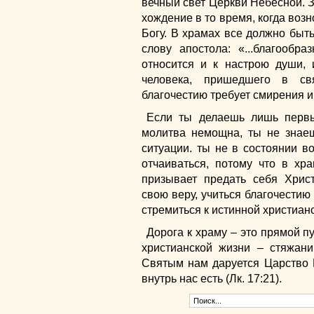
вечный свет Церкви Небесной. 
хождение в то время, когда воз
Богу. В храмах все должно быть
слову апостола: «...благообра
относится и к настрою души,
человека, пришедшего в св
благочестию требует смирения и
Если ты делаешь лишь первы
молитва немощна, ты не знаеш
ситуации. ты не в состоянии в
отчаиваться, потому что в хр
призывает предать себя Христ
свою веру, учиться благочестию
стремиться к истинной христиан
Дорога к храму – это прямой 
христианской жизни – стяжан
Святым нам даруется Царство Б
внутрь нас есть (Лк. 17:21).