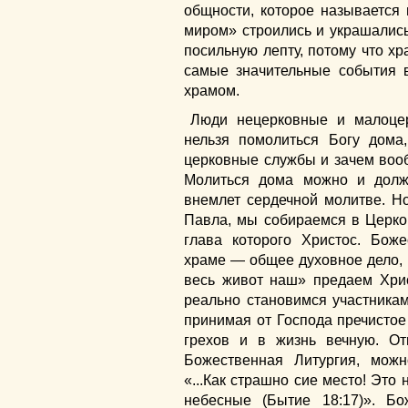
общности, которое называется
миром» строились и украшалис
посильную лепту, потому что хр
самые значительные события 
храмом.
Люди нецерковные и малоцер
нельзя помолиться Богу дома
церковные службы и зачем вооб
Молиться дома можно и долж
внемлет сердечной молитве. Но
Павла, мы собираемся в Церков
глава которого Христос. Бож
храме — общее духовное дело, к
весь живот наш» предаем Хри
реально становимся участника
принимая от Господа пречистое
грехов и в жизнь вечную. От
Божественная Литургия, мож
«...Как страшно сие место! Это 
небесные (Бытие 18:17)». Бо