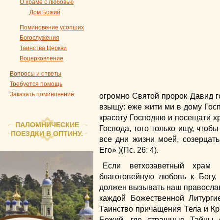
О храме с любовью
Дом Божий
Поминовение усопших
Богослужения
Таинства Церкви
Воцерковление
Вопросы и ответы
Требуется помощь
Заказать поминовение
огромно Святой пророк Давид го
взыщу: еже жити ми в дому Госп
красоту Господню и посещати хр
ПАЛОМНИЧЕСКИЕ
Господа, того только ищу, чтоб
ПОЕЗДКИ В ОПТИНУ.
все дни жизни моей, созерцат
Его» )(Пс. 26: 4).
Если ветхозаветный храм 
благоговейную любовь к Богу,
должен вызывать наш православ
каждой Божественной Литурги
Таинство причащения Тела и Кр
Божий, где страшные Тайны 