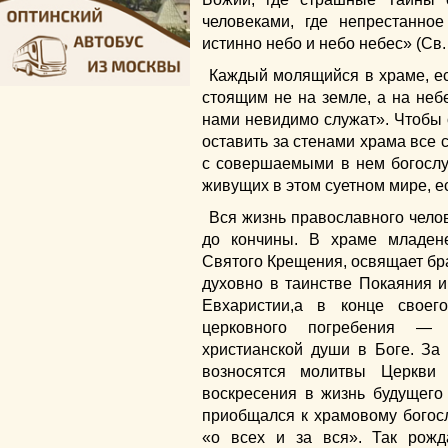
человеками, где непрестанно
истинно небо и небо небес» (Св
Каждый молящийся в храме, ес
стоящим не на земле, а на небе
нами невидимо служат». Чтобы
оставить за стенами храма все 
с совершаемыми в нем богослу
живущих в этом суетном мире, е
Вся жизнь православного чело
до кончины. В храме младен
Святого Крещения, освящает бра
духовно в таинстве Покаяния и
Евхаристии,а в конце своег
церковного погребения —
христианской души в Боге. За
возносятся молитвы Церкви
воскресения в жизнь будущего
приобщался к храмовому богос
«о всех и за вся». Так рожд