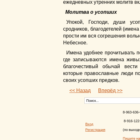
ежедневных утренних молитв вк
Молитва о усопших
Упокой, Господи, души усо
сродников, благодетелей (имена 
прости им вся согрешения вольн
Небесное.
Имена удобнее прочитывать п
где записываются имена живы
благочестивый обычай вести
которые православные люди п
своих усопших предков.
<< Назад
Вперёд >>
8-963-636-
8-916-122
Вход
Регистрация
(по выход
Пишите н