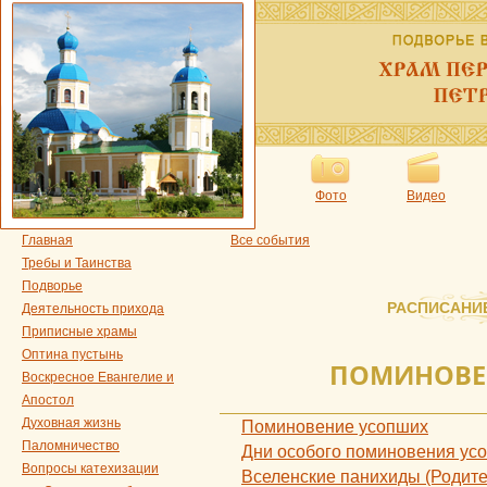
Фото
Видео
Главная
Все события
Требы и Таинства
Подворье
РАСПИСАНИ
Деятельность прихода
Приписные храмы
Оптина пустынь
ПОМИНОВЕ
Воскресное Евангелие и
Апостол
Духовная жизнь
Поминовение усопших
Паломничество
Дни особого поминовения ус
Вопросы катехизации
Вселенские панихиды (Родите