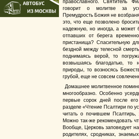
православного. Святитель Фи
говорит о молитве за усо
Премудрость Божия не возбраняе
это, что еще позволено бросить
надежную, но иногда, а может 
отпавших от берега временно
пристанища? Спасительную дл
бездной между телесной смерт
поднимаясь верой, то погруж
возвышаясь благодатью, то 
природы, то возносясь Божест
грубой, еще не совсем совлече
Домашнее молитвенное помино
многообразно. Особенно усер
первые сорок дней после его
разделе «Чтение Псалтири по ус
читать о почившем Псалтирь,
Можно так-же рекомендовать чт
Вообще, Церковь заповедует н
родителях, сродниках, знаемых