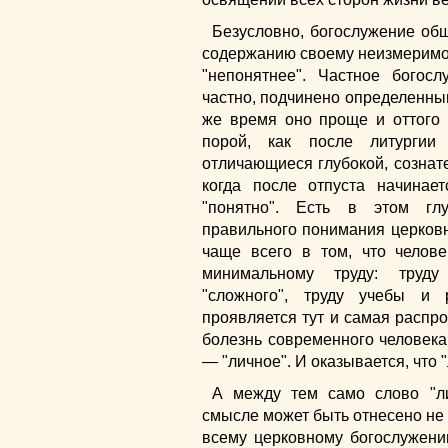
Безусловно, богослужение общ
содержанию своему неизмеримо 
"непонятнее". Частное богос
частно, подчинено определенны
же время оно проще и оттого 
порой, как после литурги
отличающиеся глубокой, сознат
когда после отпуста начинае
"понятно". Есть в этом глу
правильного понимания церковн
чаще всего в том, что челов
минимальному труду: труду
"сложного", труду учебы и 
проявляется тут и самая распр
болезнь современного человека
— "личное". И оказывается, что 
А между тем само слово "ли
смысле может быть отнесено не т
всему церковному богослужению