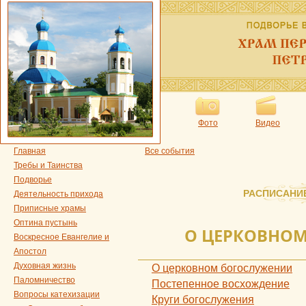
Фото
Видео
Главная
Все события
Требы и Таинства
Подворье
РАСПИСАНИ
Деятельность прихода
Приписные храмы
Оптина пустынь
О ЦЕРКОВНО
Воскресное Евангелие и
Апостол
Духовная жизнь
О церковном богослужении
Паломничество
Постепенное восхождение
Вопросы катехизации
Круги богослужения