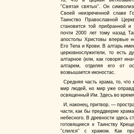
"Святая святых". Он символиз
Своей неизреченной славе Го
Таинство Православной Церк
становится той прибранной и 
почти 2000 лет тому назад Та
апостолы Христовы впервые н
Его Тела и Крови. В алтарь име
церковнослужители, то есть д
алтарное (или, как говорят ин
алтарем, отделяя его от ос
возвышается иконостас.
Средняя часть храма, то, что
мир людей, но мир уже оправд
освященный Им. Здесь во время
И, наконец, притвор, — простр
части, как бы преддверие храма
небесного. В древности здесь 
готовящиеся к Таинству Креще
"слился" с храмом. Как пр