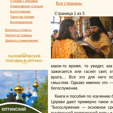
О храме с любовью
Все страницы
Поминовение усопших
Богослужения
Страница 1 из 3
Таинства Церкви
Воцерковление
Вопросы и ответы
Требуется помощь
Заказать поминовение
ПАЛОМНИЧЕСКИЕ
ПОЕЗДКИ В ОПТИНУ.
какое-то время, то увидит, к
зажигается или гаснет свет, 
врата… Все это для него п
смыслом. Однако именно это —
богослужение.
Книги и пособия по изучению 
Церкви дают примерно такое о
"Богослужение — основное ср
внутренней религиозной веры и 