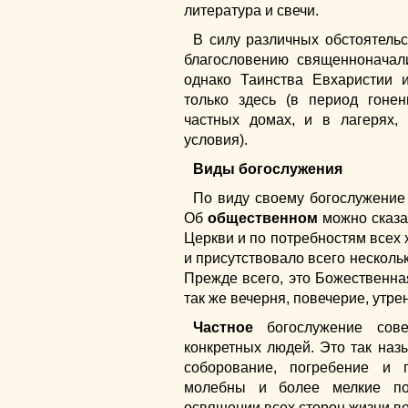
литература и свечи.
В силу различных обстоятель
благословению священноначал
однако Таинства Евхаристии
только здесь (в период гоне
частных домах, и в лагерях,
условия).
Виды богослужения
По виду своему богослужение 
Об
общественном
можно сказат
Церкви и по потребностям всех 
и присутствовало всего нескольк
Прежде всего, это Божественная
так же вечерня, повечерие, утре
Частное
богослужение сов
конкретных людей. Это так наз
соборование, погребение и 
молебны и более мелкие по
освящении всех сторон жизни в