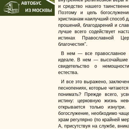
и средство нашего таинственн
Поэтому и цель богослужени
христианам наилучший способ 
прошений, благодарений и слав
лучше всего содействует нас
истинах Православной Цер
благочестия".
В нем — все православное б
идеале. В нем — высочайшие 
свидетельство о немощност
естества.
И все это выражено, заключен
песнопениях, которые читаются 
понимать? Прежде всего, ус
истину: церковную жизнь нев
открывается только изнутри
богослужение, необходимо чаще
храм регулярно (по крайней мер
А, присутствуя на службе, вник