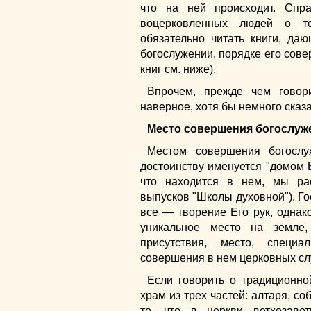
что на ней происходит. Спр
воцерковленных людей о то
обязательно читать книги, да
богослужении, порядке его сове
книг см. ниже).
Впрочем, прежде чем говор
наверное, хотя бы немного сказ
Место совершения богослуж
Местом совершения богослу
достоинству именуется "домом 
что находится в нем, мы р
выпусков "Школы духовной"). Гос
все — творение Его рук, одна
уникальное место на земле,
присутствия, место, специ
совершения в нем церковных слу
Если говорить о традиционной
храм из трех частей: алтаря, с
то, что в церкви ветхозаве