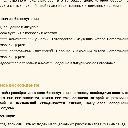
" таинственного Тела Христова. Это то общее дело, которое объединя
иих и святых в их небесной славе и нас, грешных и немощных, на земле —
 книги о богослужении:
ное бдение и литургия.
богослужения в вопросах и ответах.
нник Константин Субботин
. Руководство к изучению Устава Богослужен
лавной Церкви.
нник Константин Никольский
. Пособие к изучению устава богослужен
лавной Церкви.
пресвитер Александр Шмеман
. Введение в литургическое богословие.
ное восхождение
чтобы разобраться в ходе богослужения, человеку необходимо понять е
чего оно составляется, какова система, согласно которой из различн
овий и песнопений складывается единая, кажущаяся совершен
 служба.
 помилуй"
иходилось слышать от людей малоцерковных расхожие слова: "Как не зайде