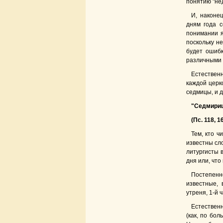
понятию "нед
И, наконе
дням года с
понимании я
поскольку не
будет ошибк
различными 
Естественн
каждой церк
седмицы, и д
"Седмириц
(Пс. 118, 1
Тем, кто ч
известны сло
литургисты 
дня или, что
Постепенн
известные, 
утреня, 1-й ч
Естественн
(как, по бол