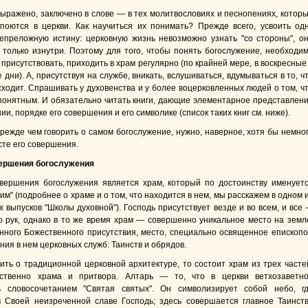
выражено, заключено в слове — в тех молитвословиях и песнопениях, котор
поются в церкви. Как научиться их понимать? Прежде всего, усвоить од
епреложную истину: церковную жизнь невозможно узнать "со стороны", о
 только изнутри. Поэтому для того, чтобы понять богослужение, необходи
присутствовать, приходить в храм регулярно (по крайней мере, в воскресные
дни). А, присутствуя на службе, вникать, вслушиваться, вдумываться в то, ч
сходит. Спрашивать у духовенства и у более воцерковленных людей о том, ч
понятным. И обязательно читать книги, дающие элементарное представлен
ии, порядке его совершения и его символике (список таких книг см. ниже).
режде чем говорить о самом богослужение, нужно, наверное, хотя бы немно
сте его совершения.
ершения богослужения
вершения богослужения является храм, который по достоинству именует
м" (подробнее о храме и о том, что находится в нем, мы расскажем в одном 
 выпусков "Школы духовной"). Господь присутствует везде и во всем, и все
о рук, однако в то же время храм — совершенно уникальное место на земл
нного Божественного присутствия, место, специально освященное епископ
ия в нем церковных служб: Таинств и обрядов.
ить о традиционной церковной архитектуре, то состоит храм из трех часте
бственно храма и притвора. Алтарь — то, что в церкви ветхозаветн
ь словосочетанием "Святая святых". Он символизирует собой небо, г
 Своей неизреченной славе Господь; здесь совершается главное Таинст