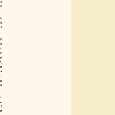
ка
же
ак
ие
 в
му
ие
м.
ак
ой
о,
ия
ся
",
ая
 а
ть
ю,
 в
ми