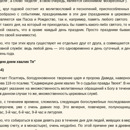
еля", а слово "неделя", в свою очередь, является синонимом "воскресенья").
ц, круг годовой состоит из молитвословий и песнопений, приспособленных
ообразно с событиями, празднуемыми в эти дни (праздником в церковн
вляются как Пасха и Рождество, так и, например, память любого святого.
т такого дня, на который не приходилась бы память какого-либо святого, то 
ой сказать, что в храме каждый день праздник. Просто праздники быва
по своей значимости).
о, что три этих круга существуют не отдельно друг от друга, а совмещаются
овной службе: ведь любой день — это одновременно и день суточный, и де
ень года.
ею днем хвалих Тя"
64)
итает Псалтирь, богодухновенное творение царя и пророка Давида, наверно
ва 118-го псалма: "Седмирицею днем хвалих Тя о судьбах правды Твоея". В н
видят указание на множественность молитвенных обращений к Богу в течен
 в данном случае то же, множественность церковных служб.
о, с течением времени, сложились следующие богослужебные последовани
впрочем, уже с очень давних пор. Это вечерня, повечерие, полунощниц
ас, 3-й час, 6-й час, 9-й час и литургия.
о, что собираться в храм девять раз в течение дня для людей, живущих в ми
ьшому счету, и в монастыре), очень неудобно. По этой причине уже в древн