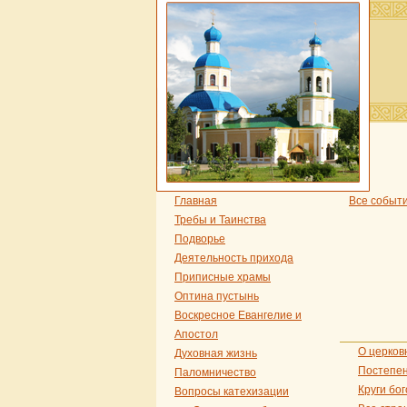
Главная
Все событ
Требы и Таинства
Подворье
Деятельность прихода
Приписные храмы
Оптина пустынь
Воскресное Евангелие и
Апостол
О церков
Духовная жизнь
Постепен
Паломничество
Круги бо
Вопросы катехизации