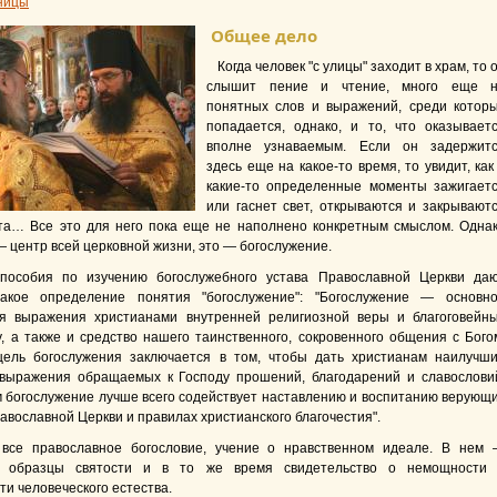
ницы
Общее дело
Когда человек "с улицы" заходит в храм, то 
слышит пение и чтение, много еще 
понятных слов и выражений, среди котор
попадается, однако, и то, что оказывает
вполне узнаваемым. Если он задержит
здесь еще на какое-то время, то увидит, как
какие-то определенные моменты зажигает
или гаснет свет, открываются и закрывают
та… Все это для него пока еще не наполнено конкретным смыслом. Одна
— центр всей церковной жизни, это — богослужение.
особия по изучению богослужебного устава Православной Церкви да
акое определение понятия "богослужение": "Богослужение — основн
ля выражения христианами внутренней религиозной веры и благоговейн
гу, а также и средство нашего таинственного, сокровенного общения с Бого
цель богослужения заключается в том, чтобы дать христианам наилучш
выражения обращаемых к Господу прошений, благодарений и славослови
м богослужение лучше всего содействует наставлению и воспитанию верующ
авославной Церкви и правилах христианского благочестия".
се православное богословие, учение о нравственном идеале. В нем
 образцы святости и в то же время свидетельство о немощности
ти человеческого естества.