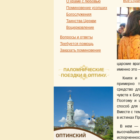
Все стра
О храме с любовью
Поминовение усопших
Богослужения
Таинства Церкви
Воцерковление
Вопросы и ответы
Требуется помощь
Заказать поминовение
царские вра
ПАЛОМНИЧЕСКИЕ
именно это 
ПОЕЗДКИ В ОПТИНУ.
Книги и п
примерно т
средство д
чувств к Бо
Поэтому и 
способ для 
Вместе с те
в истинах Пр
В нем — в
высочайшие
испорченнос