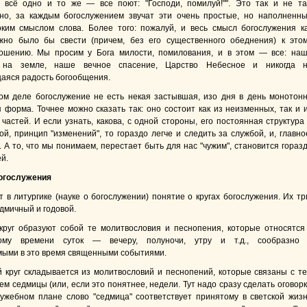
 всё одно и то же — все поют: "Господи, помилуй!"". Это так и не та
но, за каждым богослужением звучат эти очень простые, но наполненн
ким смыслом слова. Более того: пожалуй, и весь смысл богослужения к
жно было бы свести (причем, без его существенного обеднения) к это
рошению. Мы просим у Бога милости, помилования, и в этом — все: на
 на земле, наше вечное спасение, Царство Небесное и никогда 
яся радость богообщения.
ом деле богослужение не есть некая застывшая, изо дня в день монотон
 форма. Точнее можно сказать так: оно состоит как из неизменных, так и 
частей. И если узнать, какова, с одной стороны, его постоянная структура
гой, принцип "изменений", то гораздо легче и следить за службой, и, главно
 А то, что мы понимаем, перестает быть для нас "чужим", становится гораз
й.
богослужения
 в литургике (науке о богослужении) понятие о кругах богослужения. Их тр
дмичный и годовой.
круг образуют собой те молитвословия и песнопения, которые относятся
ому времени суток — вечеру, полуночи, утру и т.д., сообразно
ыми в это время священными событиями.
 круг складывается из молитвословий и песнопений, которые связаны с т
м седмицы (или, если это понятнее, недели. Тут надо сразу сделать оговорк
лужебном плане слово "седмица" соответствует принятому в светской жиз