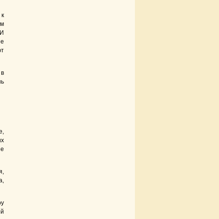
 к
ом
 И
не
ют
 в
нь
е,
их
ие
я,
а,
ру
ей