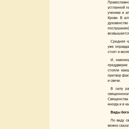
Православн
устланной го
ученики и а
Крови. В ал
духовенство
послушание
возвышается
Средняя ч
уже оправда
стоят и мол
И, наконе
преддверие 
стояли каю
притвор факт
и свечи.
В силу ра
священнона
Священства 
иногда и в ч
Виды бог
По виду с
можно сказат