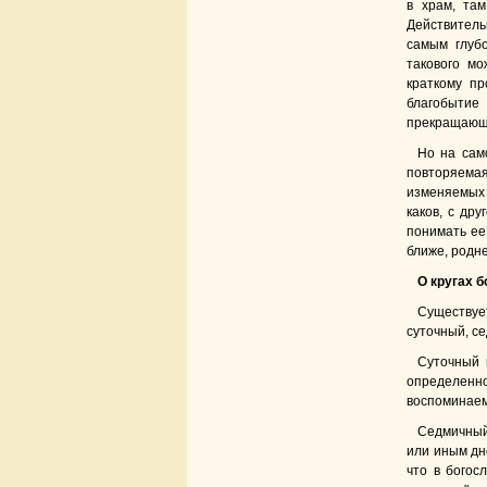
в храм, там
Действитель
самым глубо
такового мо
краткому п
благобытие
прекращающа
Но на сам
повторяемая
изменяемых 
каков, с дру
понимать ее.
ближе, родне
О кругах 
Существует
суточный, се
Суточный 
определенн
воспоминаем
Седмичный
или иным дне
что в богос