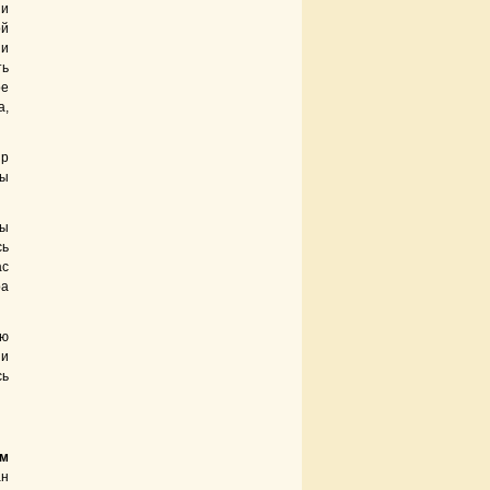
 и
ой
 и
ть
ое
а,
ир
бы
бы
сь
ас
ра
ию
 и
сь
ом
ан