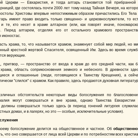
ой Церкви — Евхаристия, и тогда алтарь становится той прибранной
рницей, где состоялась почти 2000 лет тому назад Тайная Вечеря, на котор
постолы Христовы впервые непостижимым образом причастились Его Тела
тарь имеют право входить только священно- и церковнослужители, то ес
 и те, кто несет в храме алтарное (или, как говорят иначе, пономарск
). Перед алтарем, отделяя его от остального храмового пространств
 иконостас.
асть храма, то, что называется храмом, знаменует собой мир людей, но м
нный крестной жертвой Спасителя, освященный Им. Здесь во время служ
ятся верующие.
ц, притвор, — пространство от входа в храм до его средней части, как 
храма, область соприкосновения земного и небесного. В древности зде
щиеся и оглашенные (люди, готовящиеся к Таинству Крещения), а сейч
ически "слился" с храмом. Как правило, здесь продаются духовная литерату
зличных обстоятельств некоторые виды богослужения по благословен
чалия могут совершаться и вне храма, однако Таинства Евхаристии
должны совершаться только здесь (в период гонений литургия служила
астных домах, и в лагерях, но это — особые, исключительные условия).
ослужения
воему богослужение делится на общественное и частное. Об
общественн
ь, что оно совершается от лица всей Церкви и по потребностям всех христи