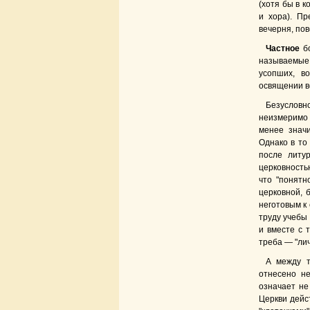
(хотя бы в к
и хора). Пр
вечерня, пов
Частное
бо
называемые
усопших, в
освящении в
Безусловн
неизмеримо 
менее знач
Однако в то
после литу
церковность
что "понятн
церковной, 
неготовым к 
труду учебы 
и вместе с 
треба — "лич
А между т
отнесено не
означает не
Церкви дейс