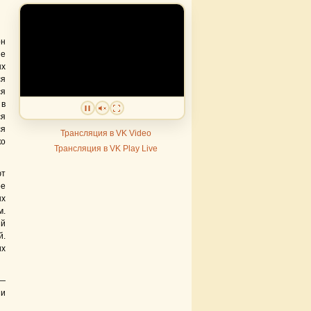
он
не
ых
ся
ся
 в
ся
ся
Трансляция в VK Video
ко
Трансляция в VK Play Live
ют
ое
ых
м.
ий
й.
их
 —
 и