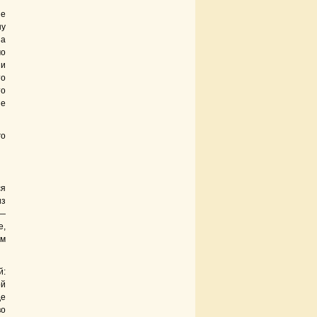
ые
ну
на
мо
 и
то
то
ие
го
ся
из
 —
е,
ом
й:
ой
де
во