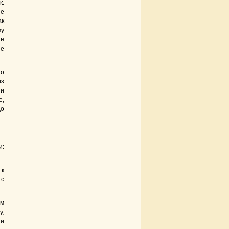
к.
ые
ак
му
ше
не
но
из
 и
е,
до
и:
 к
 с
ем
у,
ни