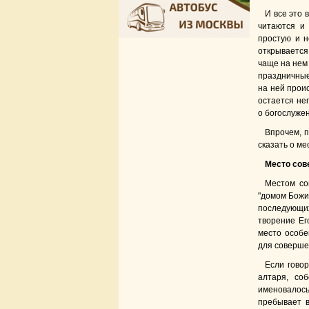
И все это 
читаются и 
простую и н
открывается
чаще на нем 
праздничные 
на ней прои
остается не
о богослужен
Впрочем, п
сказать о ме
Место сов
Местом со
"домом Божии
последующих
творение Ег
место особе
для совершен
Если говор
алтаря, со
именовалос
пребывает в