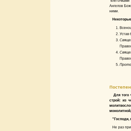
"клеточками
Ангелов Бож
ними.
Некоторые
Всенощ
Устав 
Свяще
Правос
Свяще
Правос
Прото
Постепен
Для того 
строй: из 
молитвосл
монолитной,
"Господи,
Не раз пр