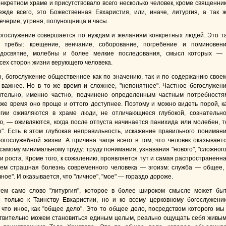
онкретном храме и присутствовало всего несколько человек, кроме священни
ежде всего, это Божественная Евхаристия, или, иначе, литургия, а так 
ечерие, утреня, полунощница и часы.
гослужение совершается по нуждам и желаниям конкретных людей. Это т
 требы: крещение, венчание, соборование, погребение и поминовен
одосвятие, молебны и более мелкие последования, смысл которых —
сех сторон жизни верующего человека.
о, богослужение общественное как по значению, так и по содержанию свое
важнее. Но в то же время и сложнее, "непонятнее". Частное богослужен
ительно, именно частно, подчинено определенным частным потребностя
 же время оно проще и оттого доступнее. Поэтому и можно видеть порой, к
ргии оживляются в храме люди, не отличающиеся глубокой, сознательн
ю, — оживляются, когда после отпуста начинается панихида или молебен, т
о". Есть в этом глубокая неправильность, искажение правильного пониман
богослужебной жизни. А причина чаще всего в том, что человек оказывает
самому минимальному труду: труду понимания, узнавания "нового", "сложного
и роста. Кроме того, к сожалению, проявляется тут и самая распространенн
тем страшная болезнь современного человека — эгоизм: служба — общее,
ное". И оказывается, что "личное", "мое" — гораздо дороже.
ем само слово "литургия", которое в более широком смысле может бы
 только к Таинству Евхаристии, но и ко всему церковному богослужени
 что иное, как "общее дело". Это то общее дело, посредством которого мы
твительно можем становиться единым целым, реально ощущать себя живы