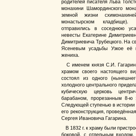
родителей писателя Льва Толст
монахини Шамординского мон
земной жизни схимонахин
монастырском кладбище).
отправились в соседнюю уса
невесты Екатерине Димитриевн
Димитриевича Трубецкого. На св
Ясеневым усадьбы Узкое её 
жениха.
С именем князя С.И. Гагарин
храмом своего настоящего в
состоял из одного (нынешнег
холодного центрального придел
кубическую церковь центри
барабаном, прорезанным 8-ю 
Следующей ступенью в истории 
его реконструкция, проведённа
Сергея Ивановича Гагарина.
В 1832 г. к храму были пристр
боковой, с отдельным входом,