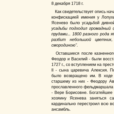
8 декабря 1718 г.
Как свидетельствует опись нача
конфискацией имения у Лопухи
Ясенево было усадьбой дивно
усадьбы подходил громадный 
прудами... 1800 разного рода 
разбит небольшой цветник
смородиною".
Оставшиеся после казненног
Феодор и Василий - были восс
1727 г., со вступлением на пре
II - сына царевича Алексия. 
было возвращено им. В ходе 
старшему из них - Феодору А
прославленного фельдмаршала 
- Вере Борисовне. Богатейшее
хозяину Ясенева заняться с
кардинально перестроил всю во
ансамбль.