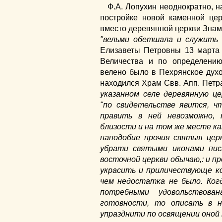
Ф.А. Лопухин неоднократно, на
постройке новой каменной це
вместо деревянной церкви Знам
"вельми обетшала и служить 
Елизаветы Петровны 13 марта 
Величества и по определению
велено было в Пехрянское духо
находился Храм Свв. Апп. Петр
указанном селе деревянную ц
"по свидетельстве явится, ч
править в ней невозможно,
близости и на том же месте к
наподобие прочия святыя цер
убрати святыми иконами пис
восточной церкви обычаю,: и п
украсить и приличествующе к
чем недостатка не было. Ког
потребными удовольствован
готовности, то описать в н
упразднити по освящении оной 