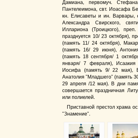
Дамиана, первомуч. Стефана
Пантелеимона, свт. Иоасафа Бел
кн. Елисаветы и ин. Варвары, 
Александра Свирского, свят
Иллариона (Троицкого), преп
празднуется 10/ 23 октября), 
(память 11/ 24 октября), Мака
(память 16/ 29 июня), Антони
(память 18 сентября/ 1 октябр
января/ 7 февраля), Исаакия 
Иосифа (память 9/ 22 мая), 
Анатолия "Младшего" (память 30
29 апреля /12 мая). В дни па
совершается праздничная Литу
или полиелей.
Приставной престол храма ос
"Знамение".