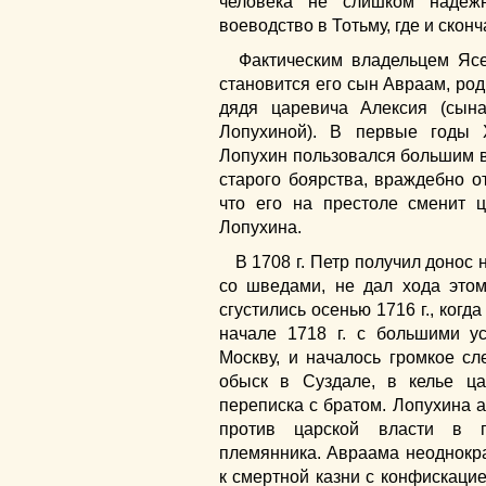
человека не слишком надеж
воеводство в Тотьму, где и сконч
Фактическим владельцем Ясе
становится его сын Авраам, ро
дядя царевича Алексия (сын
Лопухиной). В первые годы 
Лопухин пользовался большим в
старого боярства, враждебно о
что его на престоле сменит 
Лопухина.
В 1708 г. Петр получил донос 
со шведами, не дал хода этом
сгустились осенью 1716 г., когд
начале 1718 г. с большими у
Москву, и началось громкое с
обыск в Суздале, в келье ц
переписка с братом. Лопухина 
против царской власти в п
племянника. Авраама неоднокра
к смертной казни с конфискаци