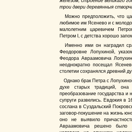
железом, строение великаго гос
трои двери деревянныя створч
Можно предположить, что ца
любимое им Ясенево и с молодо
малолетним царевичем Петр
Петром I, с детства хорошо зап
Именно ими он наградил ср
Феодоровне Лопухиной, указо
Феодора Авраамовича Лопухин
неоднократно посещал Ясенев
столетии сохранялся древний ду
Однако брак Петра с Лопухино
духе старых традиций, она
преобразование государства и 
супруги развелись. Евдокия в 1
сослана в Суздальский Покровск
заговор-покушение на жизнь юно
оно не выявило причастност
Авраамовича решено было у