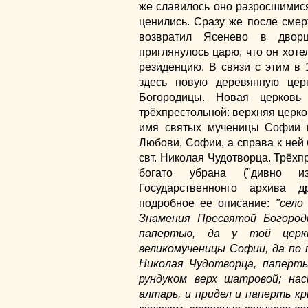
же славилось оно разросшимис
ценились. Сразу же после сме
возвратил Ясенево в дворц
приглянулось царю, что он хоте
резиденцию. В связи с этим в 
здесь новую деревянную цер
Богородицы. Новая церковь 
трёхпрестольной: верхняя церко
имя святых мученицы Софии 
Любови, Софии, а справа к ней
свт. Николая Чудотворца. Трёх
богато убрана ("дивно и
Государственнонго архива д
подробное ее описание:
"село
Знамения Пресвятой Богород
папертью, да у той церк
великомученицы Софии, да по 
Николая Чудотворца, паперть
рундуком верх шатровой; на
алтарь, и придел и паперть 