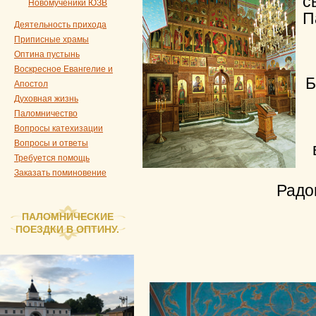
с
Новомученики ЮЗВ
П
Деятельность прихода
Приписные храмы
Оптина пустынь
Воскресное Евангелие и
Б
Апостол
Духовная жизнь
Паломничество
Вопросы катехизации
Вопросы и ответы
Требуется помощь
Заказать поминовение
Радо
ПАЛОМНИЧЕСКИЕ
ПОЕЗДКИ В ОПТИНУ.