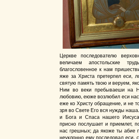
Церкве последователю верхов
величаем апостольские тру
благословенное к нам пришестви
яже за Христа претерпел еси, 
святую память твою и веруем, яко
Ним во веки пребываеши на 
любовию, еюже возлюбил еси нас
еже ко Христу обращение, и не т
зря во Свете Его вся нужды наша
и Бога и Спаса нашего Иисуса
присно послушает и приемлет, п
нас грешных; да якоже ты абие п
неуклонно ему последовал еси, с