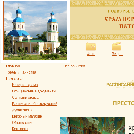
Фото
Видео
Главная
Все события
Требы и Таинства
Подворье
РАСПИСАНИ
История храма
Официальные документы
Святыни храма
ПРЕСТ
Расписание богослужений
Духовенство
Книжный магазин
Объявления
х
Контакты