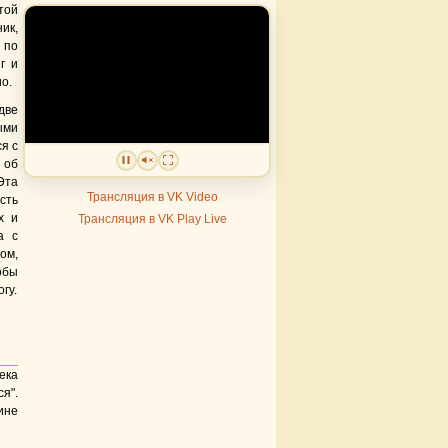
той
ик,
 по
г и
о.
две
ыми
я с
 об
Эта
Трансляция в VK Video
сть
х и
Трансляция в VK Play Live
а с
ом,
oбы
гу.
ека
я".
ине