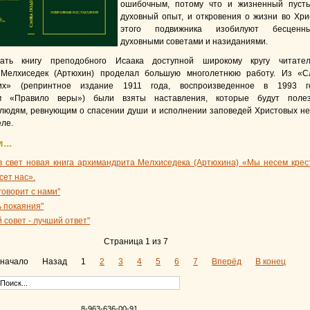
ошибочным, потому что и жизненный пусть
духовный опыт, и откровения о жизни во Хри
этого подвижника изобилуют бесценн
духовными советами и назиданиями.
ать книгу преподобного Исаака доступной широкому кругу читател
 Мелхиседек (Артюхин) проделал большую многолетнюю работу. Из «С
ких» (репринтное издание 1911 года, воспроизведенное в 1993 г
ом «Правило веры») были взяты наставления, которые будут поле
людям, ревнующим о спасении души и исполнении заповедей Христовых не
еле.
...
 свет новая книга архимандрита Мелхиседека (Артюхина) «Мы несем крест
сет нас».
 говорит с нами"
ь покаяния"
 совет - лучший ответ"
Страница 1 из 7
 начало
Назад
1
2
3
4
5
6
7
Вперёд
В конец
8-963-636-00-91