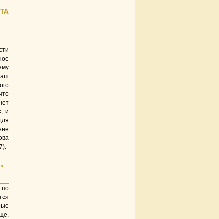
ТА
сти
ное
ему
наш
ого
что
нет
, и
для
нне
ова
7).
"
 по
тся
рые
ще.