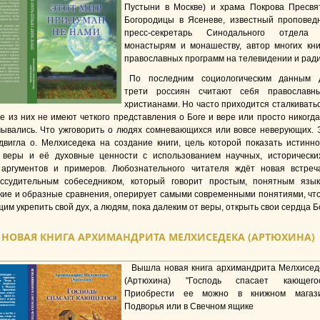
Пустыни в Москве) и храма Покрова Пресвя
Богородицы в Ясеневе, известный проповедн
пресс-секретарь Синодального отдела
монастырям и монашеству, автор многих кни
православных программ на телевидении и ради
По последним социологическим данным 
трети россиян считают себя православн
христианами. Но часто приходится сталкиватьс
ие из них не имеют четкого представления о Боге и вере или просто никorдa
мывались. Что ужговорить о людях сомневающихся или вовсе неверующих. 
двигла о. Мелхиседека на создание книги, цель которой показать истинно
 веры и её духовные ценности с использованием научных, исторически
аргументов и примеров. Любознательного читателя ждёт новая встреч
судительным собеседником, кoтopый говорит простым, понятным язык
ркие и образные сравнения, оперирует самыми современными понятиями, чт
им укрепить свой дух, а людям, пока далеким от веры, открыть свои сердца Бо
НОВАЯ КНИГА АРХИМАНДРИТА МЕЛХИСЕДЕКА (АРТЮХИНА)
Вышла новая книга архимандрита Мелхисед
(Артюхина) "Господь спасает кающегос
Приобрести ее можно в книжном магаз
Подворья или в Свечном ящике