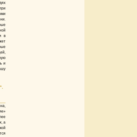
дях
при
ыми
ни.
рые
ной
и в
жет
рые
ей,
кую
ь и
ашу
".
на,
ие»
лее
, а
кой
тся