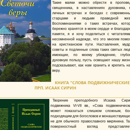
Такие маяки можно обрести в пропове
священника, в наставлениях духовника, 
личных встречах и беседах с современн
старцами и людьми праведной жиз
Воспоминаниями о таких встречах, кото
бережно хранятся в моем сердце и благодар
памяти, я и хочу поделиться с читателям
несомненной надежде, что это многим помо
на христианском пути. Наставления, муд
советы и подлинные слова таких святых люд
имеющие, по моему убеждению, глубо
духовную пользу, пусть освещают нашу жизн
подсказывают, как нам хранить и крепить н
веру.
КНИГА "СЛОВА ПОДВИЖНИЧЕСКИЕ
ПРП. ИСААК СИРИН
Творение преподобного Исаака Сири
подвижника VI-VII вв., «Сова подвижническ
может показаться слишком сложным, бо
подходящим для богословов и монашествующих
не для обычного православного мирянина. Та
поверхностный взгляд представляе