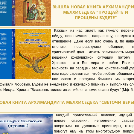
ВЫШЛА НОВАЯ КНИГА АРХИМАНДРИ
МЕЛХИСЕДЕКА "ПРОЩАЙТЕ И
ПРОЩЕНЫ БУДЕТЕ"
Каждый из нас знает, как тяжело перене
обиду, непонимание, напраслину, неадекват
отношение. Даже если нас очень и, по наш
мнению, несправедливо обидели, 
христианский долг - искать возможность мирн
решения конфликтной ситуации, потому 
Христос - это Бог мира и любви. Если 
мирности на сердце - это не христианский дух
нам надо стремиться, чтобы любые обидные 
нас слова и поступки ближних мы искре
крывали любовью. Будем же ежедневно и ежечасно помнить и выполнять сл
о Иисуса Христа: "Блаженны милостивые, ибо они помилованы будут" (Мф. 5:
ОВАЯ КНИГА АРХИМАНДРИТА МЕЛХИСЕДЕКА "СВЕТОЧИ ВЕРЫ
Каждый православный человек, идущий
дороге спасения, непременно старае
опереться на духовные ориентиры, кото
помогут ему на этом многотрудном попри