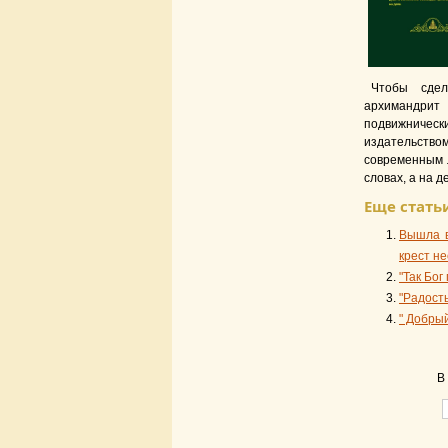
Чтобы сдел
архимандрит
подвижничес
издательств
современным 
словах, а на д
Еще статьи
Вышла в
крест не
"Так Бог
"Радост
" Добрый
В