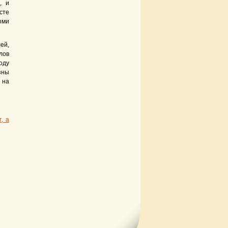
, и
сте
ыми
ей,
лов
оду
зны
 на
, а