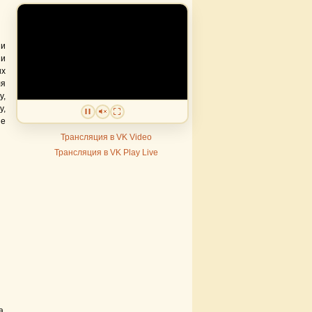
 и
 и
их
я
у,
у,
ие
Трансляция в VK Video
Трансляция в VK Play Live
а,