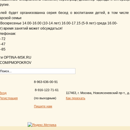
ругие.
лей будет организованна серия бесед о воспитании детей, в том числе
арской семьи
Воскресенье 14.00-16.00 (10-14 лет) 16.00-17.15 (5-9 лет) среда 16.00-
ет) время занятий может обсуждаться!
елефонам:
8-72
5-47
4-85
ти OPTINA-MSK.RU
.COM/PMOPOKROV
8-963-636-00-91
8-916-122-71-61
Вход
117463, г. Москва, Новоясеневский пр-т., д
Регистрация
(по выходным)
Как проехать
Пишите нам