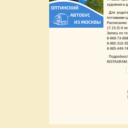
художник и д
Для родите
потомками ц
Расписание: 
17.15 (5-9 л
Запись по т
8-968-73-88
8-985-310-3
8-985-449-7
Подробнос
INSTAGRAM