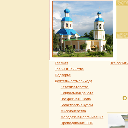
Главная
Все событ
Требы и Таинства
Подворье
Деятельность прихода
Катехизаторство
Социальная работа
О
Воскресная школа
Богословские курсы
Миссионерство
Молодежная организация
Преподавание ОПК