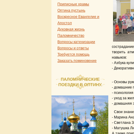
Приписные храмы
Оптина пустынь
Воскресное Евангелие и
Апостол
Духовная жизнь
Паломничество
Вопросы катехизации
сострадани
Вопросы и ответы
творить атм
Требуется помощь
навыков:
Заказать поминовение
- Азбука кул
- Декоративн
ПАЛОМНИЧЕСКИЕ
- Основы рук
ПОЕЗДКИ В ОПТИНУ.
- домашние 
- психологи
- уход за жи
- домашняя 
Свои знани
- Марина Ана
- Светлана 
- Матушка Л
А также при