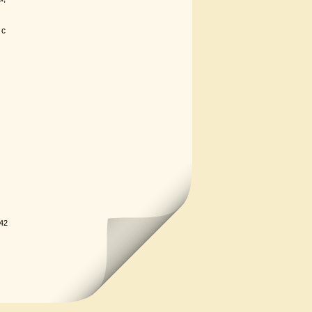
 с
.42