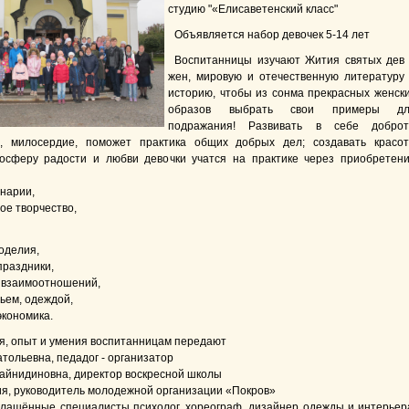
студию "«Елисаветенский класс"
Объявляется набор девочек 5-14 лет
Воспитанницы изучают Жития святых дев
жен, мировую и отечественную литературу
историю, чтобы из сонма прекрасных женск
образов выбрать свои примеры дл
подражания! Развивать в себе доброт
е, милосердие, поможет практика общих добрых дел; создавать красот
осферу радости и любви девочки учатся на практике через приобретен
инарии,
ое творчество,
оделия,
праздники,
я взаимоотношений,
льем, одеждой,
экономика.
я, опыт и умения воспитанницам передают
тольевна, педадог - организатор
Зайнидиновна, директор воскресной школы
ия, руководитель молодежной организации «Покров»
глашённые специалисты психолог, хореограф, дизайнер одежды и интерьер