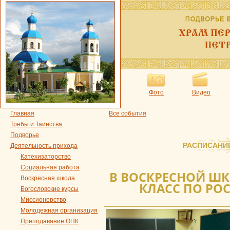
Фото
Видео
Главная
Все события
Требы и Таинства
Подворье
РАСПИСАНИ
Деятельность прихода
Катехизаторство
Социальная работа
В ВОСКРЕСНОЙ ШК
Воскресная школа
КЛАСС ПО РО
Богословские курсы
Миссионерство
Молодежная организация
Преподавание ОПК