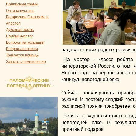
Приписные храмы
Оптина пустынь
Воскресное Евангелие и
Апостол
Духовная жизнь
Паломничество
Вопросы катехизации
Вопросы и ответы
радовать своих родных различн
Требуется помощь
На мастер - классе ребята 
Заказать поминовение
императорской России, о том, 
Нового года на первое января 
каникул- новогодней елке.
ПАЛОМНИЧЕСКИЕ
ПОЕЗДКИ В ОПТИНУ.
⠀
Сейчас популярность приобр
руками. И поэтому сладкий гос
расписной пряник приобретает о
Ребята с удовольствием при
новогодней елке. В результ
приятный подарок.