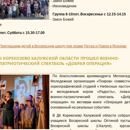
- Закон Божий
- Иконоведение
Группа 8-10лет.
Воскресенье с 12.15-14.15
- Закон Божий
е
лет. Суббота с 15.30-17.00
Приглашаем детей в Воскресную школу при храме Петра и Павла в Ясенево
К КОРЕКОЗЕВО КАЛУЖСКОЙ ОБЛАСТИ ПРОШЕЛ ВОЕННО-
ПАТРИОТИЧЕСКИЙ СПЕКТАКЛЬ «ДОБРАЯ ОПЕРАЦИЯ»
По благословению архимандрита Мелхисед
Молодежная организация «Покров» совместн
хореографической студией « Небесные ласточ
и молодежным хором «Радость», показ
военно-патриотический спектакль «Доб
операция» по мотивам книги «Операция дет
основанный на реальных событиях.
В ДК Корекозево Калужской области собрал
учащиеся Воскресной школы Оптиной пусты
Воскресной школы (г.Калуги), курса