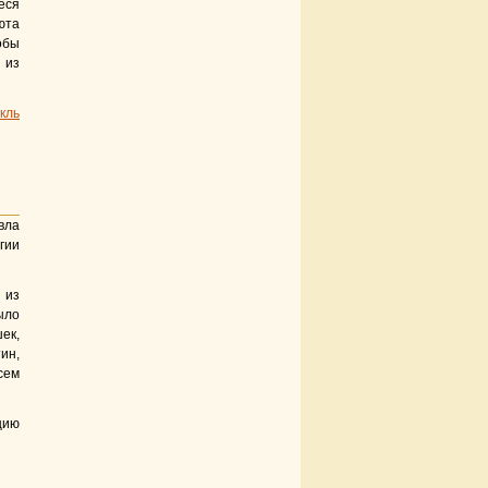
еся
юта
обы
 из
кль
вла
гии
 из
ыло
ек,
ин,
сем
цию