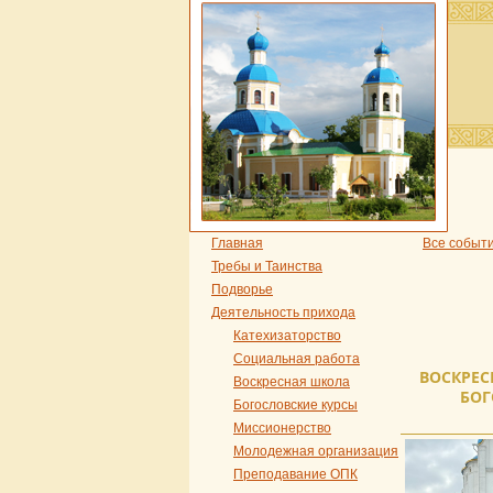
Главная
Все событ
Требы и Таинства
Подворье
Деятельность прихода
Катехизаторство
Социальная работа
ВОСКРЕС
Воскресная школа
БОГ
Богословские курсы
Миссионерство
Молодежная организация
Преподавание ОПК