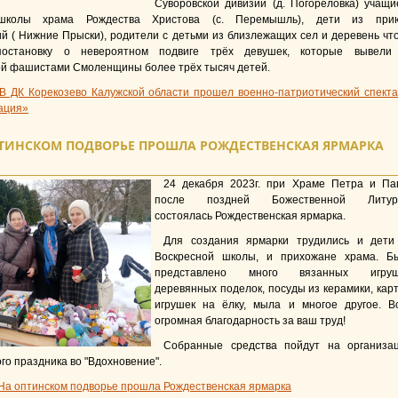
Суворовской дивизии (д. Погореловка) учащи
 школы храма Рождества Христова (с. Перемышль), дети из при
й ( Нижние Прыски), родители с детьми из близлежащих сел и деревень чт
постановку о невероятном подвиге трёх девушек, которые вывели
ой фашистами Смоленщины более трёх тысяч детей.
В ДК Корекозево Калужской области прошел военно-патриотический спекта
ация»
ТИНСКОМ ПОДВОРЬЕ ПРОШЛА РОЖДЕСТВЕНСКАЯ ЯРМАРКА
24 декабря 2023г. при Храме Петра и Па
после поздней Божественной Литур
состоялась Рождественская ярмарка.
Для создания ярмарки трудились и дети
Воскресной школы, и прихожане храма. Б
представлено много вязанных игруш
деревянных поделок, посуды из керамики, карт
игрушек на ёлку, мыла и многое другое. В
огромная благодарность за ваш труд!
Собранные средства пойдут на организа
го праздника во "Вдохновение".
На оптинском подворье прошла Рождественская ярмарка