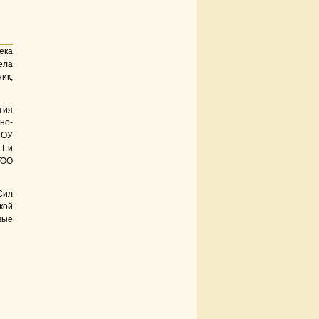
ека
ела
ик,
тия
но-
ОУ
I и
ТОО
Сил
кой
вые