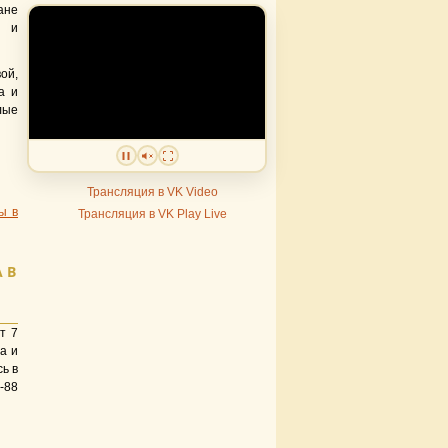
ане
ы и
ой,
а и
лые
Трансляция в VK Video
ы в
Трансляция в VK Play Live
 В
т 7
а и
ь в
-88