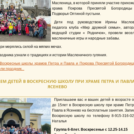
Масленица, в которой приняли участие прихож
храма Покрова Пресвятой Богородиц
Подворья Оптиной пустыни.
Дети под руководством Ирины Маслов
педагога клуба «Мир дружной семьи», автор
ведущей студии « Родничок», провели весе
масленичные игры и народные забавы.
и мерялись силой на мягких мечах.
аздника узнали о традициях и истории Масленичного гуляния.
Воскресные школы храмов Петра и Павла и Покрова Пресвятой Богородиц
ли праздник...
М ДЕТЕЙ В ВОСКРЕСНУЮ ШКОЛУ ПРИ ХРАМЕ ПЕТРА И ПАВЛА
ЯСЕНЕВО
Приглашаем вас и ваших детей в возрасте о
до 15лет в Воскресную школу при храме Петр
Павла в Ясенево на бесплатные занятия. Запис
Воскресную школу по телефону 8-915-316-02
Наталья
Группа 6-8лет. Воскресенье с 12.25-14.15