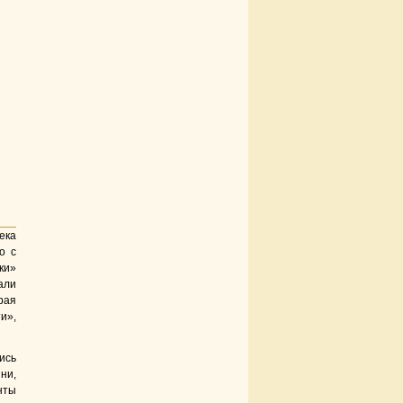
ека
о с
ки»
али
рая
и»,
ись
ни,
нты