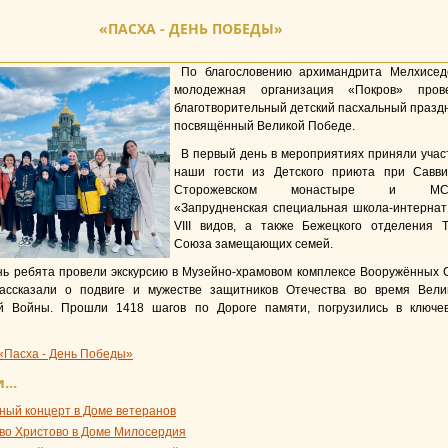
«ПАСХА - ДЕНЬ ПОБЕДЫ»
По благословению архимандрита Мелхисед
молодежная организация «Покров» пров
благотворительный детский пасхальный праздн
посвящённый Великой Победе.
В первый день в мероприятиях приняли учас
наши гости из Детского приюта при Савви
Сторожевском монастыре и МС
«Запрудненская специальная школа-интернат 
VIII видов, а также Бежецкого отделения 
Союза замещающих семей.
нь ребята провели экскурсию в Музейно-храмовом комплексе Вооружённых 
ассказали о подвиге и мужестве защитников Отечества во время Вели
й Войны. Прошли 1418 шагов по Дороге памяти, погрузились в ключе
«Пасха - День Победы»
...
ный концерт в Доме ветеранов
во Христово в Доме Милосердия