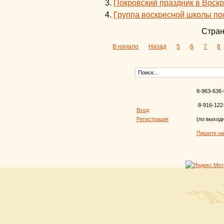
Покровский праздник в Воск
Группа воскресной школы по
Стран
В начало
Назад
5
6
7
8
8-963-636-
8-916-122
Вход
Регистрация
(по выход
Пишите н