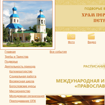
Фото
Видео
Главная
Все события
Требы и Таинства
Подворье
РАСПИСАНИ
Деятельность прихода
Катехизаторство
Социальная работа
МЕЖДУНАРОДНАЯ ИН
Воскресная школа
«ПРАВОСЛАВ
Богословские курсы
Миссионерство
Молодежная организация
Преподавание ОПК