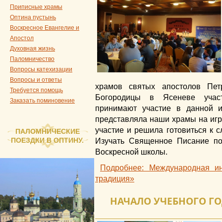
Приписные храмы
Оптина пустынь
Воскресное Евангелие и
Апостол
Духовная жизнь
Паломничество
Вопросы катехизации
Вопросы и ответы
храмов святых апостолов Пе
Требуется помощь
Богородицы в Ясеневе учас
Заказать поминовение
принимают участие в данной и
представляла наши храмы на игре
участие и решила готовиться к 
ПАЛОМНИЧЕСКИЕ
ПОЕЗДКИ В ОПТИНУ.
Изучать Священное Писание по
Воскресной школы.
Подробнее: Международная ин
традиция»
НАЧАЛО УЧЕБНОГО Г