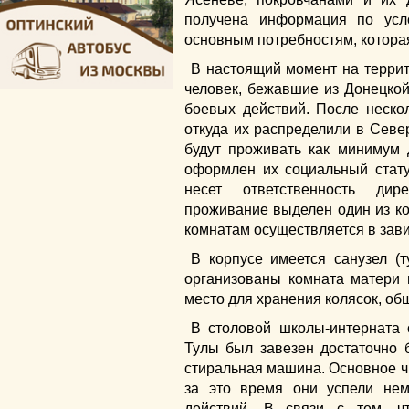
получена информация по ус
основным потребностям, котора
В настоящий момент на терри
человек, бежавшие из Донецкой
боевых действий. После нескол
откуда их распределили в Север
будут проживать как минимум 
оформлен их социальный стат
несет ответственность дир
проживание выделен один из ко
комнатам осуществляется в зави
В корпусе имеется санузел (т
организованы комната матери и
место для хранения колясок, об
В столовой школы-интерната 
Тулы был завезен достаточно 
стиральная машина. Основное чи
за это время они успели нем
действий. В связи с тем, 