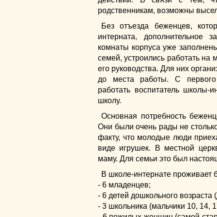
родственникам, возможны высел
Без отъезда беженцев, кото
интерната, дополнительное з
комнаты корпуса уже заполнен
семей, устроились работать на
его руководства. Для них орган
до места работы. С первого
работать воспитатель школы-и
школу.
Основная потребность беженц
Они были очень рады не стольк
факту, что молодые люди приех
виде игрушек. В местной церк
маму. Для семьи это был настоя
В школе-интернате проживает б
- 6 младенцев;
- 6 детей дошкольного возраста (д
- 3 школьника (мальчики 10, 14, 1
- 6 пожилых женщин (самой стар