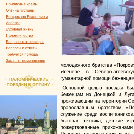
Приписные храмы
Оптина пустынь
Воскресное Евангелие и
Апостол
Духовная жизнь
Паломничество
Вопросы катехизации
Вопросы и ответы
Требуется помощь
Заказать поминовение
молодежного братства «Покров»
Ясеневе в Северо-агеевску
гуманитарной помощи беженцам 
ПАЛОМНИЧЕСКИЕ
ПОЕЗДКИ В ОПТИНУ.
Основной целью поездки бы
беженцам из Донецкой и Луга
проживающим на территории Сев
православным братством «По
служение среди воспитаннико
бытовая техника, детские иг
пожертвованные прихожанами
Ясеневе, покровчанами и их 