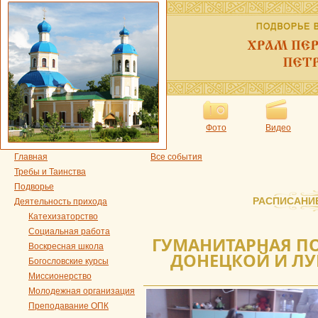
Фото
Видео
Главная
Все события
Требы и Таинства
Подворье
РАСПИСАНИ
Деятельность прихода
Катехизаторство
Социальная работа
ГУМАНИТАРНАЯ П
Воскресная школа
ДОНЕЦКОЙ И ЛУ
Богословские курсы
Миссионерство
Молодежная организация
Преподавание ОПК