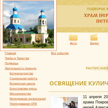
Фото
Видео
Главная
Все события
Требы и Таинства
Подворье
РАСПИСАНИ
Деятельность прихода
Катехизаторство
Социальная работа
ОСВЯЩЕНИЕ КУЛИЧ
Воскресная школа
Богословские курсы
Миссионерство
11 апреля 20
Молодежная организация
храма Покро
Преподавание ОПК
иерей Алекс