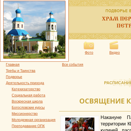
Фото
Видео
Главная
Все события
Требы и Таинства
Подворье
РАСПИСАНИ
Деятельность прихода
Катехизаторство
Социальная работа
ОСВЯЩЕНИЕ К
Воскресная школа
Богословские курсы
Миссионерство
Накануне П
Молодежная организация
территории 
Преподавание ОПК
куличей, па