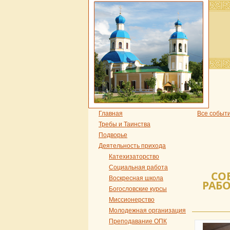
Главная
Все событ
Требы и Таинства
Подворье
Деятельность прихода
Катехизаторство
Социальная работа
СО
Воскресная школа
РАБ
Богословские курсы
Миссионерство
Молодежная организация
Преподавание ОПК