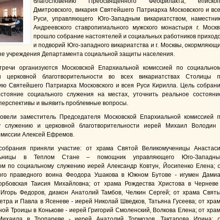
благословению Преосвященного Феофилакта, еписко
Дмитровского, викария Святейшего Патриарха Московского и вс
Руси, управляющего Юго-Западным викариатством, наместни
Андреевского ставропигиального мужского монастыря г. Моск
прошло собрание настоятелей и социальных работников приход
и подворий Юго-западного викариатства и г. Москвы, окормляющ
е учреждения Департамента социальной защиты населения.
тречи организуются Московской Епархиальной комиссией по социально
 церковной благотворительности во всех викариатствах Столицы 
ию Святейшего Патриарха Московского и всея Руси Кирилла. Цель собран
стояние социального служения на местах, уточнить реальное состояни
перспективы и выявить проблемные вопросы.
ровели заместитель Председателя Московской Епархиальной комиссией 
у служению и церковной благотворительности иерей Михаил Володин
омиссии Алексей Ефремов.
собрания приняли участие: от храма Святой Великомученицы Анастас
льницы в Теплом Стане – помощник управляющего Юго-Западн
ом по социальному служению иерей Александр Ковтун, Йосипенко Елена; 
ого праведного воина Феодора Ушакова в Южном Бутове - игумен Дами
Торбовская Таисия Михайловна; от храма Рождества Христова в Черневе
Игорь Федоров, диакон Анатолий Тамбов, Челкин Сергей; от храма Свят
етра и Павла в Ясеневе - иерей Николай Шведков, Татьяна Гусеева; от хра
ой Троицы в Конькове - иерей Григорий Смоленский, Волкова Елена; от хра
Михаила в Тропареве - иерей Анатолий Тормозов, Тактарова Ирина; 