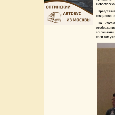
Новоспасско
Представит
стационарно
По итога
отображение
соглашений
если там уж