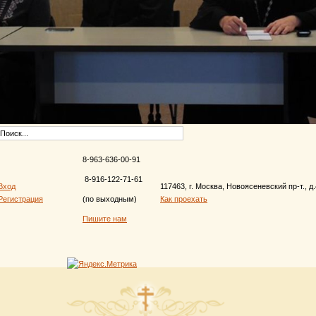
8-963-636-00-91
8-916-122-71-61
Вход
117463, г. Москва, Новоясеневский пр-т., д
Регистрация
(по выходным)
Как проехать
Пишите нам