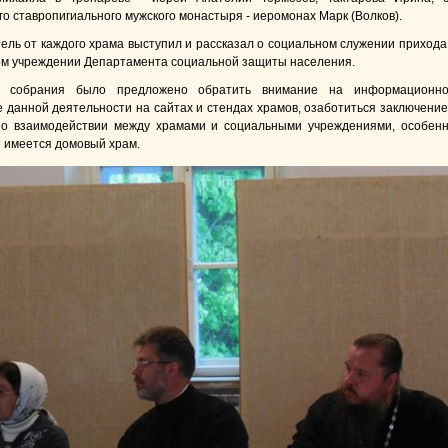
го ставропигиального мужского монастыря - иеромонах Марк (Волков).
ель от каждого храма выступил и рассказал о социальном служении прихода
м учреждении Департамента социальной защиты населения.
м собрания было предложено обратить внимание на информационн
 данной деятельности на сайтах и стендах храмов, озаботиться заключени
 о взаимодействии между храмами и социальными учреждениями, особен
е имеется домовый храм.