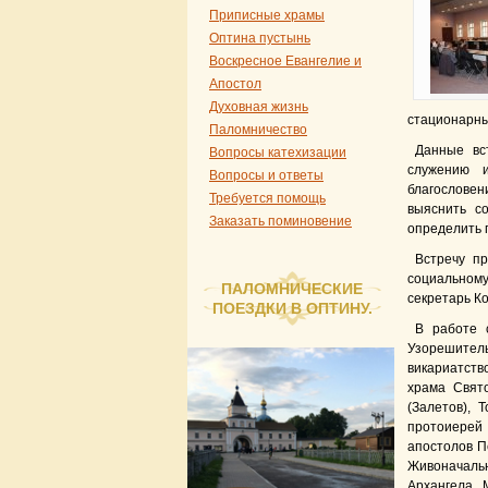
Приписные храмы
Оптина пустынь
Воскресное Евангелие и
Апостол
Духовная жизнь
стационарны
Паломничество
Данные вс
Вопросы катехизации
служению и
Вопросы и ответы
благословен
Требуется помощь
выяснить со
Заказать поминовение
определить 
Встречу п
социальном
ПАЛОМНИЧЕСКИЕ
секретарь К
ПОЕЗДКИ В ОПТИНУ.
В работе 
Узорешите
викариатств
храма Свят
(Залетов), 
протоиерей 
апостолов П
Живоначальн
Архангела 