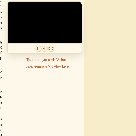
па
ея
ка
вы
ов
их
му
по
ий
е,
Трансляция в VK Video
Трансляция в VK Play Live
по
 и
ии
ым
от
ан
 -
ых
ма
ма
от