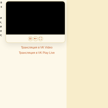
 в
 к
ли
и,
ми
ые
ус
Трансляция в VK Video
Трансляция в VK Play Live