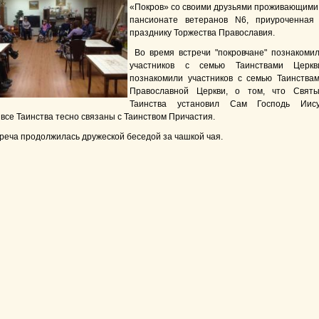
«Покров» со своими друзьями проживающими
пансионате ветеранов N6, приуроченная
празднику Торжества Православия.
Во время встречи "покровчане" познакоми
участников с семью Таинствами Церкв
познакомили участников с семью Таинства
Православной Церкви, о том, что Свят
Таинства установил Сам Господь Иис
 все Таинства тесно связаны с Таинством Причастия.
треча продолжилась дружеской беседой за чашкой чая.