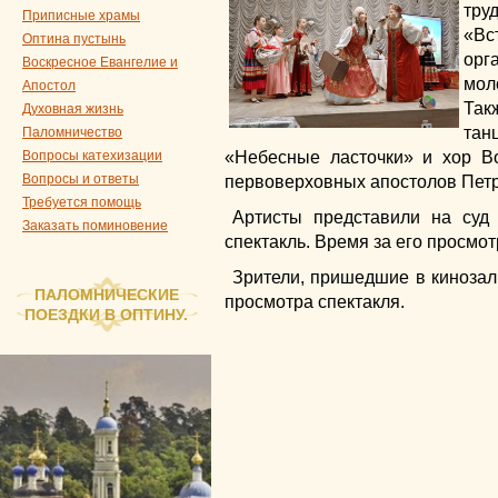
тру
Приписные храмы
«Вс
Оптина пустынь
орг
Воскресное Евангелие и
мол
Апостол
Та
Духовная жизнь
тан
Паломничество
Вопросы катехизации
«Небесные ласточки» и хор В
Вопросы и ответы
первоверховных апостолов Петр
Требуется помощь
Артисты представили на суд
Заказать поминовение
спектакль. Время за его просмот
Зрители, пришедшие в кинозал
ПАЛОМНИЧЕСКИЕ
просмотра спектакля.
ПОЕЗДКИ В ОПТИНУ.