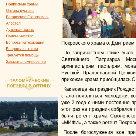
Приписные храмы
Оптина пустынь
Воскресное Евангелие и
Апостол
Духовная жизнь
Паломничество
Вопросы катехизации
Покровского храма о. Дмитрием
Вопросы и ответы
По запричастном стихе было
Требуется помощь
Святейшего Патриарха Мос
Заказать поминовение
архипастырям, пастырям, мо
Русской Православной Церкви
прихожан храма приобщилась С
ПАЛОМНИЧЕСКИЕ
ПОЕЗДКИ В ОПТИНУ.
Как всегда на праздник Рождес
стало появляться молодежи, ко
уже 2 года с ними постоянно п
этот раз на праздник собрался
были регент храма Смоленск
«МИФИ», а также регент Покровс
После богослужения все при