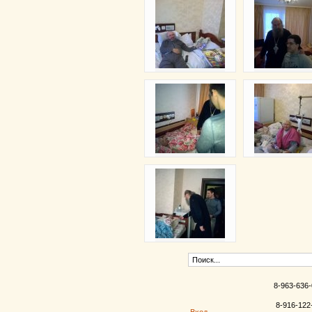
8-963-636-
8-916-122