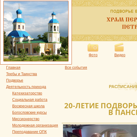
Фото
Видео
Главная
Все события
Требы и Таинства
Подворье
РАСПИСАНИ
Деятельность прихода
Катехизаторство
Социальная работа
20-ЛЕТИЕ ПОДВОР
Воскресная школа
В ПАНС
Богословские курсы
Миссионерство
Молодежная организация
Преподавание ОПК