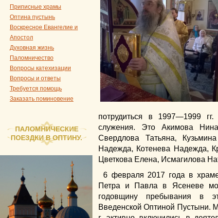
Приписные храмы
Оптина пустынь
Воскресное Евангелие и
Апостол
Духовная жизнь
Паломничество
Вопросы катехизации
Вопросы и ответы
Требуется помощь
Заказать поминовение
потрудиться в 1997—1999 гг.
служения. Это Акимова Нина
ПАЛОМНИЧЕСКИЕ
ПОЕЗДКИ В ОПТИНУ.
Свердлова Татьяна, Кузьмина
Надежда, Котенева Надежда, К
Цветкова Елена, Исмагилова На
6 февраля 2017 года в храм
Петра и Павла в Ясеневе мо
годовщину пребывания в эт
Введенской Оптиной Пустыни. М
г. активно включились в деяте