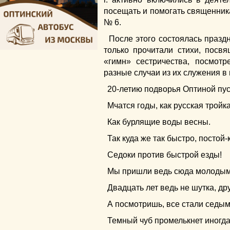
посещать и помогать священник
№ 6.
После этого состоялась праздн
только прочитали стихи, посв
«гимн» сестричества, посмот
разные случаи из их служения в
20-летию подворья Оптиной пу
Мчатся годы, как русская тройка
Как бурлящие воды весны.
Так куда же так быстро, постой-
Седоки против быстрой езды!
Мы пришли ведь сюда молодым
Двадцать лет ведь не шутка, др
А посмотришь, все стали седым
Темный чуб промелькнет иногда