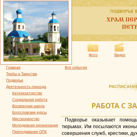
Фото
Видео
Главная
Все события
Требы и Таинства
Подворье
РАСПИСАНИ
Деятельность прихода
Катехизаторство
Социальная работа
РАБОТА С 
Воскресная школа
Богословские курсы
Миссионерство
Подворье оказывает помощ
Молодежная организация
тюрьмах. Им посылаются иконы,
Преподавание ОПК
совершения служб, крестики, ду