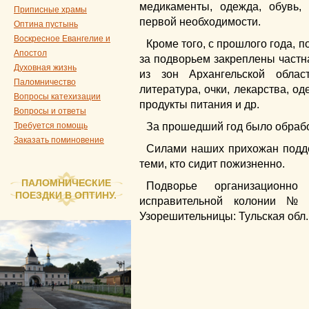
медикаменты, одежда, обувь,
Приписные храмы
первой необходимости.
Оптина пустынь
Воскресное Евангелие и
Кроме того, с прошлого года, 
Апостол
за подворьем закреплены част
Духовная жизнь
из зон Архангельской облас
Паломничество
литература, очки, лекарства, о
Вопросы катехизации
продукты питания и др.
Вопросы и ответы
Требуется помощь
За прошедший год было обрабо
Заказать поминовение
Силами наших прихожан подде
теми, кто сидит пожизненно.
ПАЛОМНИЧЕСКИЕ
Подворье организационно
ПОЕЗДКИ В ОПТИНУ.
исправительной колонии №
Узорешительницы: Тульская обл.