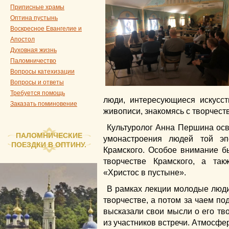
Приписные храмы
Оптина пустынь
Воскресное Евангелие и
Апостол
Духовная жизнь
Паломничество
Вопросы катехизации
Вопросы и ответы
Требуется помощь
люди, интересующиеся искусс
Заказать поминовение
живописи, знакомясь с творчест
Культуролог Анна Першина осв
ПАЛОМНИЧЕСКИЕ
умонастроения людей той э
ПОЕЗДКИ В ОПТИНУ.
Крамского. Особое внимание б
творчестве Крамского, а та
«Христос в пустыне».
В рамках лекции молодые люди
творчестве, а потом за чаем по
высказали свои мысли о его тво
из участников встречи. Атмосфе