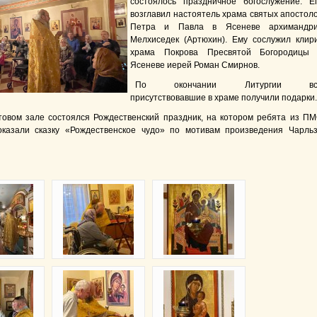
состоялось праздничное богослужение. Е
возглавил настоятель храма святых апостол
Петра и Павла в Ясеневе архимандр
Мелхиседек (Артюхин). Ему сослужил клир
храма Покрова Пресвятой Богородицы
Ясеневе иерей Роман Смирнов.
По окончании Литургии вс
присутствовавшие в храме получили подарки.
товом зале состоялся Рождественский праздник, на котором ребята из П
оказали сказку «Рождественское чудо» по мотивам произведения Чарль