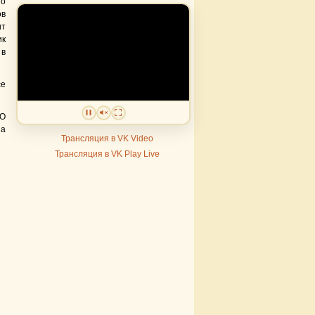
го
ов
ит
ик
 в
е
МО
за
Трансляция в VK Video
Трансляция в VK Play Live