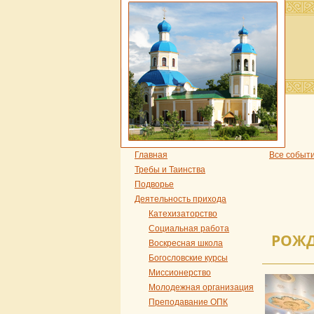
Главная
Все событ
Требы и Таинства
Подворье
Деятельность прихода
Катехизаторство
Социальная работа
РОЖД
Воскресная школа
Богословские курсы
Миссионерство
Молодежная организация
Преподавание ОПК