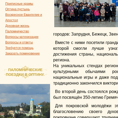
Приписные храмы
Оптина пустынь
Воскресное Евангелие и
Апостол
Духовная жизнь
Паломничество
городов: Запрудня, Бежецк, Звен
Вопросы катехизации
Вместе с ними посетили гранд
Вопросы и ответы
Требуется помощь
которой смогли лучше узна
Заказать поминовение
достижения страны, национал
региона.
На уникальных стендах регио
ПАЛОМНИЧЕСКИЕ
культурными обычаями ро
ПОЕЗДКИ В ОПТИНУ.
национальные игры и даже под
традиционно закончился виктори
Во второй день состоялся рожд
был посвящён 350-летию Гремя
Для покровской молодёжи эт
благословению своего духо
покровчане совершают трудниче