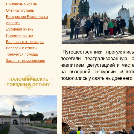
Приписные храмы
Оптина пустынь
Воскресное Евангелие и
Апостол
Духовная жизнь
Паломничество
Вопросы катехизации
Вопросы и ответы
Путешественники прогулялис
Требуется помощь
посетили театрализованную
Заказать поминовение
чаепитием, дегустацией и маст
на обзорной экскурсии «Свя
помолились у святынь древнего 
ПАЛОМНИЧЕСКИЕ
ПОЕЗДКИ В ОПТИНУ.