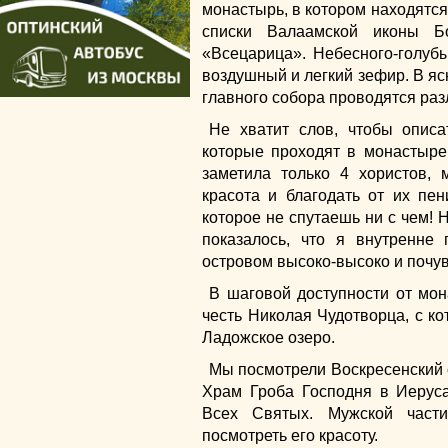
монастырь, в котором находятс
списки Валаамской иконы 
«Всецарица». Небесного-голуб
воздушный и легкий зефир. В яс
главного собора проводятся ра
Не хватит слов, чтобы опис
которые проходят в монастыре.
заметила только 4 хористов,
красота и благодать от их пен
которое не спутаешь ни с чем! 
показалось, что я внутренне 
островом высоко-высоко и почувс
В шаговой доступности от мон
честь Николая Чудотворца, с к
Ладожское озеро.
Мы посмотрели Воскресенский с
Храм Гроба Господня в Иеруса
Всех Святых. Мужской част
посмотреть его красоту.