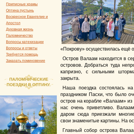
Приписные храмы
Оптина пустынь
Воскресное Евангелие и
Апостол
Духовная жизнь
Паломничество
Вопросы катехизации
Вопросы и ответы
«Покрову» осуществилась ещё о
Требуется помощь
Остров Валаам находится в сер
Заказать поминовение
островов. Добраться туда непр
капризно, с сильными шторм
закрыта.
ПАЛОМНИЧЕСКИЕ
ПОЕЗДКИ В ОПТИНУ.
Наша поездка состоялась на
праздником Пасхи, что было о
остров на корабле «Валаам» из 
нас очень приветливо. Валаа
даром сюда приезжали многие
свои знаменитые картины. На ос
Главный собор острова Вала