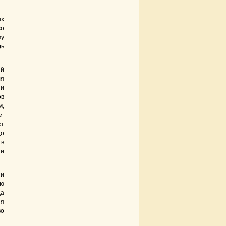
ых
ко
му
дь
ый
ля
 и
ов
м,
и.
ст
до
 в
ни
 и
ою
да
зя
во