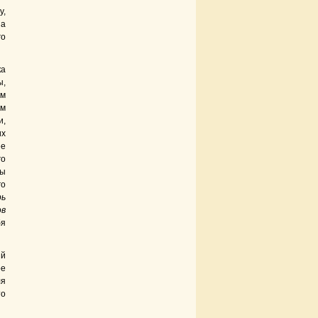
у,
на
го
ка
ы,
им
ем
и,
их
ее
го
Мы
го
рь
ов
бя
ый
ое
ля
то