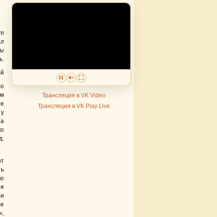
ит
ил
мы
ь.
ий
со
им
Трансляция в VK Video
не
Трансляция в VK Play Live
 у
 а
ко
д.
от
ть
во
ия
 и
се
»,