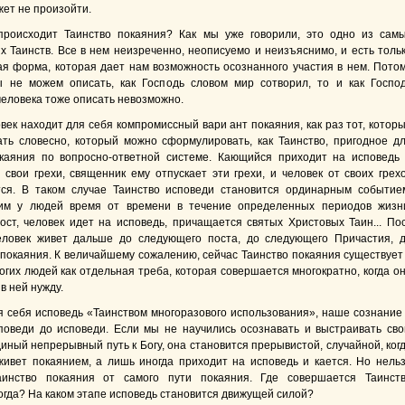
жет не произойти.
происходит Таинство покаяния? Как мы уже говорили, это одно из сам
х Таинств. Все в нем неизреченно, неописуемо и неизъяснимо, и есть толь
я форма, которая дает нам возможность осознанного участия в нем. Пото
 не можем описать, как Господь словом мир сотворил, то и как Госпо
человека тоже описать невозможно.
век находит для себя компромиссный вари ант покаяния, как раз тот, котор
ть словесно, который можно сформулировать, как Таинство, пригодное д
каяния по вопросно-ответной системе. Кающийся приходит на исповедь
 свои грехи, священник ему отпускает эти грехи, и человек от своих грех
ся. В таком случае Таинство исповеди становится ординарным событие
им у людей время от времени в течение определенных периодов жизн
ост, человек идет на исповедь, причащается святых Христовых Таин... По
еловек живет дальше до следующего поста, до следующего Причастия, 
покаяния. К величайшему сожалению, сейчас Таинство покаяния существует
огих людей как отдельная треба, которая совершается многократно, когда о
в ней нужду.
я себя исповедь «Таинством многоразового использования», наше сознание
поведи до исповеди. Если мы не научились осознавать и выстраивать св
диный непрерывный путь к Богу, она становится прерывистой, случайной, ког
живет покаянием, а лишь иногда приходит на исповедь и кается. Но нель
аинство покаяния от самого пути покаяния. Где совершается Таинст
огда? На каком этапе исповедь становится движущей силой?