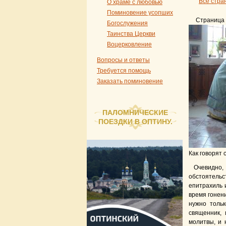
Все стра
О храме с любовью
Поминовение усопших
Страница 
Богослужения
Таинства Церкви
Воцерковление
Вопросы и ответы
Требуется помощь
Заказать поминовение
ПАЛОМНИЧЕСКИЕ
ПОЕЗДКИ В ОПТИНУ.
Как говорят 
Очевидно,
обстоятельст
епитрахиль 
время гонени
нужно тольк
священник, 
молитвы, и 