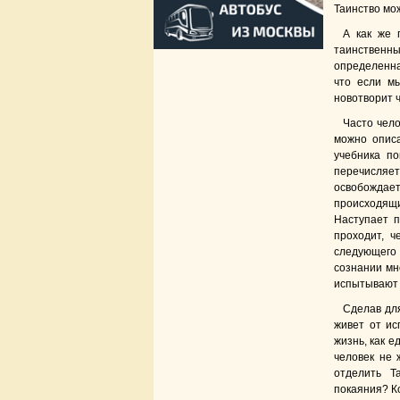
Таинство мо
А как же 
таинственны
определенна
что если мы
новотворит 
Часто чело
можно описа
учебника по
перечисляет
освобождает
происходящ
Наступает п
проходит, ч
следующего 
сознании мн
испытывают 
Сделав дл
живет от ис
жизнь, как е
человек не 
отделить Т
покаяния? К