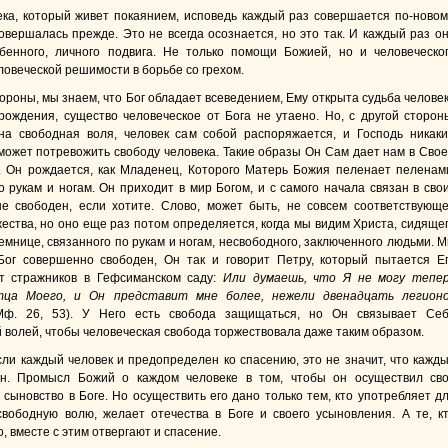
ека, который живет покаянием, исповедь каждый раз совершается по-новом
совершалась прежде. Это не всегда осознается, но это так. И каждый раз о
бенного, личного подвига. Не только помощи Божией, но и человеческо
ловеческой решимости в борьбе со грехом.
ороны, мы знаем, что Бог обладает всеведением, Ему открыта судьба челове
рождения, существо человеческое от Бога не утаено. Но, с другой сторон
на свободная воля, человек сам собой распоряжается, и Господь никак
может потревожить свободу человека. Такие образы Он Сам дает нам в Сво
 Он рождается, как Младенец, Которого Матерь Божия пеленает пеленам
о рукам и ногам. Он приходит в мир Богом, и с самого начала связан в сво
не свободен, если хотите. Слово, может быть, не совсем соответствующ
ества, но оно еще раз потом определяется, когда мы видим Христа, сидяще
емнице, связанного по рукам и ногам, несвободного, заключенного людьми. 
Бог совершенно свободен, Он так и говорит Петру, который пытается Е
т стражников в Гефсиманском саду:
Или думаешь, что Я не могу тепе
ца Моего, и Он представит мне более, нежели двенадцать легион
Мф. 26, 53). У Него есть свобода защищаться, но Он связывает Се
 волей, чтобы человеческая свобода торжествовала даже таким образом.
ли каждый человек и предопределен ко спасению, это не значит, что кажд
ен. Промысл Божий о каждом человеке в том, чтобы он осуществил св
 сыновство в Боге. Но осуществить его дано только тем, кто употребляет д
свободную волю, желает отечества в Боге и своего усыновления. А те, к
о, вместе с этим отвергают и спасение.