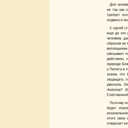
Для челов
не так, как 
требует осо
подвига и че
С одной ст
еще до его 
человеку да
образом не 
воплощении.
связывает п
действиях, 
природе Бож
у Пилата в т
знаем, что 
защищать о
умолить От
Ангелов?
(
Собственной
Поэтому ес
будет спас
изначальное
этого свою 
отвергает ег