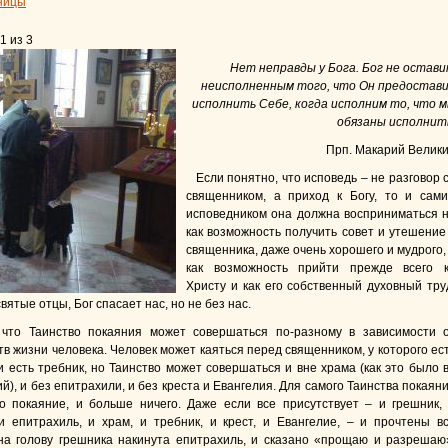
ницы
1 из 3
Нет неправды у Бога. Бог не остав
неисполненным того, что Он предостав
исполнить Себе, когда исполним то, что 
обязаны исполнит
Прп. Макарий Велик
Если понятно, что исповедь – не разговор 
священником, а приход к Богу, то и сам
исповедником она должна восприниматься 
как возможность получить совет и утешение
священника, даже очень хорошего и мудрого,
как возможность прийти прежде всего 
Христу и как его собственный духовный тру
святые отцы, Бог спасает нас, но не без нас.
 что Таинство покаяния может совершаться по-разному в зависимости 
в жизни человека. Человек может каяться перед священником, у которого ес
и есть требник, но Таинство может совершаться и вне храма (как это было 
й), и без епитрахили, и без креста и Евангелия. Для самого Таинства покаян
о покаяние, и больше ничего. Даже если все присутствует – и грешник,
и епитрахиль, и храм, и требник, и крест, и Евангелие, – и прочтены в
на голову грешника накинута епитрахиль, и сказано «прощаю и разрешаю