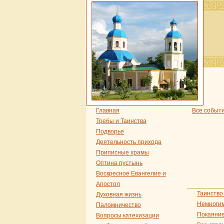
Главная
Все событ
Требы и Таинства
Подворье
Деятельность прихода
Приписные храмы
Оптина пустынь
Воскресное Евангелие и
Апостол
Таинство
Духовная жизнь
Немногим
Паломничество
Покаяни
Вопросы катехизации