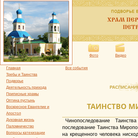
Фото
Видео
Главная
Все события
Требы и Таинства
Подворье
РАСПИСАНИ
Деятельность прихода
Приписные храмы
Оптина пустынь
ТАИНСТВО 
Воскресное Евангелие и
Апостол
Духовная жизнь
Чинопоследование Таинств
Паломничество
последование Таинства Миропо
Вопросы катехизации
на крещенного человека нисхо