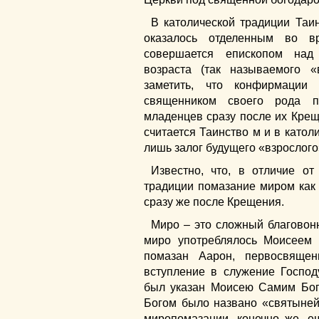
В католической традиции Таи
оказалось отделенным во в
совершается епископом над
возраста (так называемого «
заметить, что конфирмации
священником своего рода п
младенцев сразу после их Крещ
считается Таинство м и в катол
лишь залог будущего «взрослог
Известно, что, в отличие от
традиции помазание миром как 
сразу же после Крещения.
Миро – это сложный благовонн
миро употреблялось Моисеем
помазан Аарон, первосвяще
вступление в служение Госпо
был указан Моисею Самим Бог
Богом было названо «святыней»
миропомазании, конечно же, 