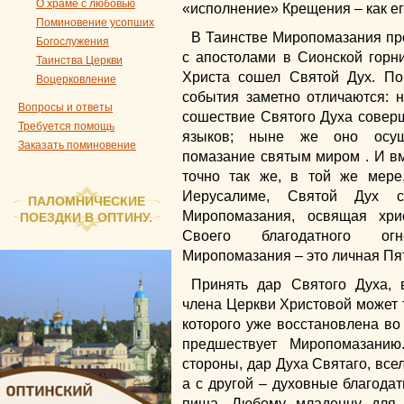
О храме с любовью
«исполнение» Крещения – как ег
Поминовение усопших
В Таинстве Миропомазания про
Богослужения
с апостолами в Сионской горни
Таинства Церкви
Христа сошел Святой Дух. П
Воцерковление
события заметно отличаются: н
Вопросы и ответы
сошествие Святого Духа совер
Требуется помощь
языков; ныне же оно осуще
Заказать поминовение
помазание святым миром . И вм
точно так же, в той же мере
Иерусалиме, Святой Дух 
ПАЛОМНИЧЕСКИЕ
Миропомазания, освящая хри
ПОЕЗДКИ В ОПТИНУ.
Своего благодатного огн
Миропомазания – это личная Пя
Принять дар Святого Духа, 
члена Церкви Христовой может т
которого уже восстановлена во
предшествует Миропомазани
стороны, дар Духа Святаго, все
а с другой – духовные благода
пища. Любому младенцу для 