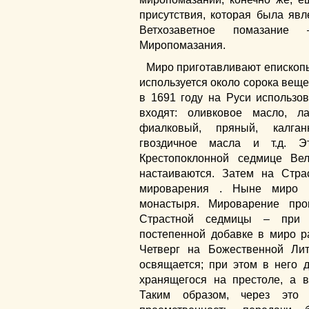
присутствия, которая была яв
Ветхозаветное помазание 
Миропомазания.
Миро приготавливают епископы
используется около сорока веще
в 1691 году на Руси использов
входят: оливковое масло, л
фиалковый, пряный, калган
гвоздичное масла и т.д. Э
Крестопоклонной седмице Ве
настаиваются. Затем на Стра
мироварения . Ныне миро 
монастыря. Мироварение про
Страстной седмицы – при 
постепенной добавке в миро р
Четверг на Божественной Ли
освящается; при этом в него 
хранящегося на престоле, а 
Таким образом, через это 