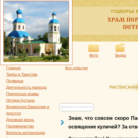
Фото
Видео
Главная
Все события
Требы и Таинства
Подворье
РАСПИСАНИ
Деятельность прихода
Приписные храмы
Оптина пустынь
Воскресное Евангелие и
ДОБАВИТЬ ВОПРОС
Апостол
Знаю, что совсем скоро Па
Духовная жизнь
освящение куличей? За отв
Паломничество
Вопросы катехизации