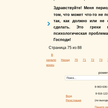
Здравствуйте! Меня пери
том, что может что-то не 
так, как должно или не 
сделать. Это грехи 
психологическая проблем
Господи!
Страница 75 из 88
В
начало
Назад
70
71
72
73
конец
power
8-963-636-
8-916-122
Вход
Регистрация
(по выход
Пишите н