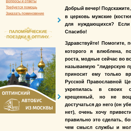
Вопросы и ответы
Требуется помощь
Добрый вечер! Подскажите,
Заказать поминовение
в церковь мужские (костю
для нуждающихся? Если 
Спасибо!
ПАЛОМНИЧЕСКИЕ
ПОЕЗДКИ В ОПТИНУ.
Здравствуйте! Помогите, п
которого я влюблена, по
роста, модные сейчас во в
называемую "лидерскую пр
приносит ему только вр
Русской Православной Це
укрепилась в своих о
крещенный, но не воц
достучаться до него (он уб
нет), очень хочу привес
правильно это сделать, бо
чем смысл службы и мол