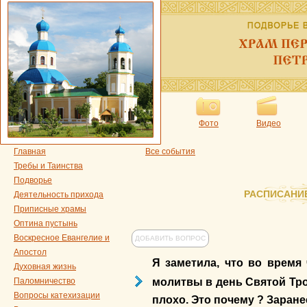
Фото
Видео
Главная
Все события
Требы и Таинства
Подворье
РАСПИСАНИ
Деятельность прихода
Приписные храмы
Оптина пустынь
Воскресное Евангелие и
ДОБАВИТЬ ВОПРОС
Апостол
Я заметила, что во время
Духовная жизнь
молитвы в день Святой Тро
Паломничество
Вопросы катехизации
плохо. Это почему ? Заране