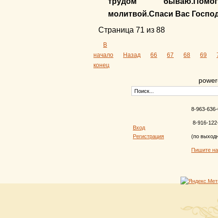
трудом бываю.Помоги
молитвой.Спаси Вас Господ
Страница 71 из 88
В
начало
Назад
66
67
68
69
конец
power
8-963-636-
8-916-122
Вход
Регистрация
(по выход
Пишите н