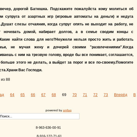
вечер, дорогой Батюшка. Подскажите пожалуйста кому молиться об
ии супруга от азартных игр (игровые автоматы на деньги) и недуга
.Душат слезы отчаяния, когда супруг опять не выходит на работу, не
т ночевать домой, набирает долгов, а в семье сводим концы с
.Какие найти слова для него?Неужели нельзя просто жить и работать
мьи, не мучая жену и дочерей своими "развлечениями".Когда
иваешь с ним на трезвую голову, вроде бы все понимает, соглашается,
больше этого не делать, а выйдет за порог и все по-своему.Помогите
та.Храни Вас Господи.
 из 88
ад
64
65
66
67
68
69
70
71
72
73
Вперёд
В
powered by
smfaq
8-963-636-00-91
8-916-122-71-61