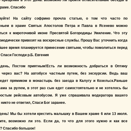
о Крещения в этот день. возможно ли пройти огласительные беседы в
раме. Спасибо
вуйте! На сайту софрино прочла статью, о том что часто по
еньем в храме Святых Апостолов Петра и Павла в Ясенево можно
ться к мироточивой иконе Пресвятой Богородицы Умиление. Что эту
риодически привозят на воскресные службы. Прошу Вас уточнить когда
йшее время планируется принесение святыни, чтобы помолиться перед
 Спаси Господи р.Б. Евгения
день, Постом приятным!Есть ли возможность добраться в Оптину
 через вас? На автобусе частным путем, без экскурсии. Ведь ваш
 едет прямиком в монастырь без заезда в Калугу и Козельск.Раньше
ама за рулем, в этот раз сын едет самостоятельно и не хотелось бы
ростым рейсовым автобусом. Я уже спрашивала модератора вашего
о никто не ответил, Спаси Бог заранее.
день! Мы бы хотели крестить малышку в Вашем храме 6 или 13 июля.
ите, возможно ли это. Если да, то что для этого нужно и как все
? Спасибо большое!