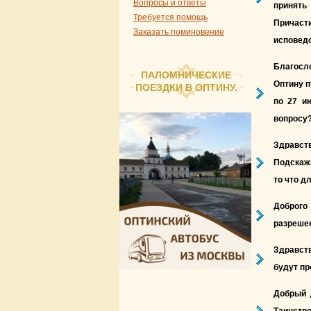
Вопросы и ответы
принять
Требуется помощь
Причаст
Заказать поминовение
исповедо
Благосл
ПАЛОМНИЧЕСКИЕ
Оптину п
ПОЕЗДКИ В ОПТИНУ.
по 27 и
вопросу?
Здравст
Подскажи
то что д
Доброго
разрешен
Здравст
будут пр
Добрый 