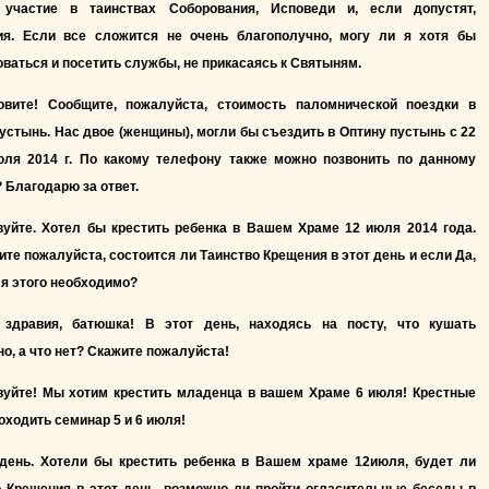
 участие в таинствах Соборования, Исповеди и, если допустят,
ия. Если все сложится не очень благополучно, могу ли я хотя бы
ваться и посетить службы, не прикасаясь к Святыням.
овите! Сообщите, пожалуйста, стоимость паломнической поездки в
устынь. Нас двое (женщины), могли бы съездить в Оптину пустынь с 22
юля 2014 г. По какому телефону также можно позвонить по данному
 Благодарю за ответ.
вуйте. Хотел бы крестить ребенка в Вашем Храме 12 июля 2014 года.
те пожалуйста, состоится ли Таинство Крещения в этот день и если Да,
ля этого необходимо?
 здравия, батюшка! В этот день, находясь на посту, что кушать
о, а что нет? Скажите пожалуйста!
вуйте! Мы хотим крестить младенца в вашем Храме 6 июля! Крестные
оходить семинар 5 и 6 июля!
день. Хотели бы крестить ребенка в Вашем храме 12июля, будет ли