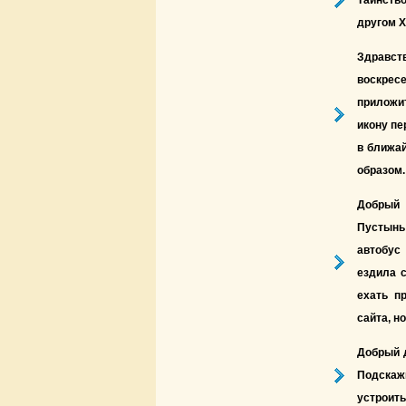
Таинств
другом Х
Здравст
воскрес
приложи
икону пе
в ближа
образом.
Добрый 
Пустынь
автобус
ездила с
ехать п
сайта, н
Добрый 
Подскаж
устроить