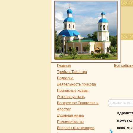
Главная
Все событ
Требы и Таинства
Подворье
Деятельность прихода
Приписные храмы
Оптина пустынь
Воскресное Евангелие и
ДОБАВИТЬ ВО
Апостол
Здравст
Духовная жизнь
может сл
Паломничество
Вопросы катехизации
пока мы