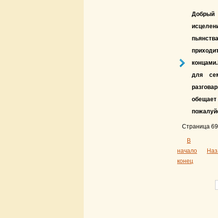
Добрый 
исцелен
пьянства
приходи
концами
для се
разговар
обещает 
пожалуйс
Страница 69
В
начало
Наз
конец