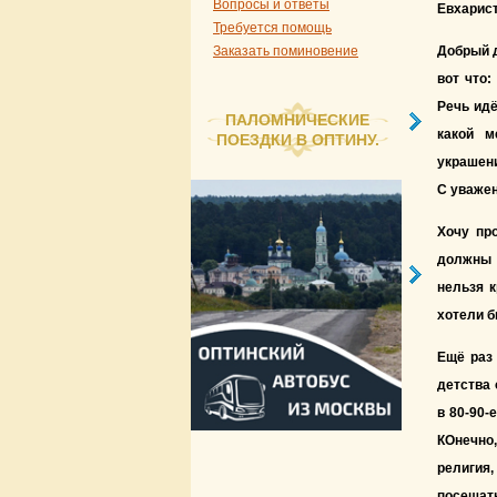
Вопросы и ответы
Евхарист
Требуется помощь
Заказать поминовение
Добрый д
вот что
Речь идё
ПАЛОМНИЧЕСКИЕ
какой м
ПОЕЗДКИ В ОПТИНУ.
украшени
С уважен
Хочу пр
должны 
нельзя к
хотели б
Ещё раз 
детства 
в 80-90-
КОнечно,
религия,
посещат