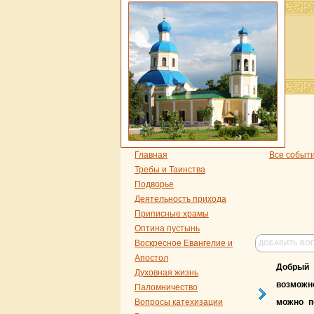
Главная
Все событ
Требы и Таинства
Подворье
Деятельность прихода
Приписные храмы
Оптина пустынь
Воскресное Евангелие и
ДОБАВИТЬ ВО
Апостол
Добрый 
Духовная жизнь
возможно
Паломничество
Вопросы катехизации
можно п