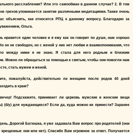
ального расслабления? Или это самообман в данном случае? 2. В том
не грехов упоминается занятие различными медитациями. Также очень
ас объяснить, как относится РПЦ к данному вопросу. Благодарю за
 уважением, Ольга.
ь нравится один человек и я ему как он говорит по душе, нам хорошо
Но он не свободен, но с женой у них нет любви и взаимопонимания, что
ло между ними я не знаю. Я стала для него родным и близким
м. Можно ли обращаться за помощью к святым, чтобы они помогли нам
сте, стать мужем и женой.
ите, пожалуйста, действительно ли женщине после родов 40 дней
аходить в храм?
вечер! Подскажите, принимает ли церковь мужские и женские вещи
) (б/у) для нуждающихся? Если да, куда можно их принести? Заранее
ень. Дорогой Батюшка, я уже задавала Вам вопрос про родителей (они
 крещенные они или нет). Спасибо Вам огромное за ответ. Получается