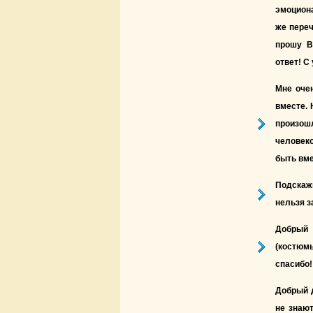
эмоцион
же переч
прошу В
ответ! С
Мне очен
вместе. 
произош
человеко
быть вме
Подскаж
нельзя з
Добрый 
(костюмы
спасибо!
Добрый д
не знают