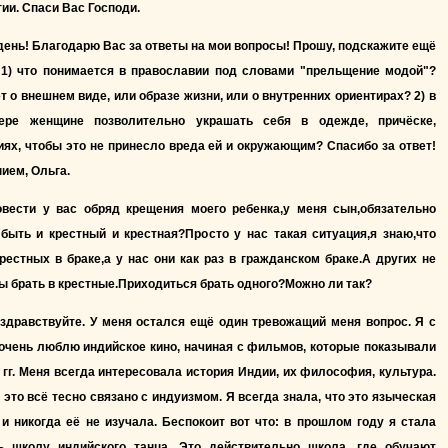
ии. Спаси Вас Господи.
ень! Благодарю Вас за ответы на мои вопросы! Прошу, подскажите ещё
: 1) что понимается в православии под словами "прельщение модой"?
т о внешнем виде, или образе жизни, или о внутренних ориентирах? 2) в
ере женщине позволительно украшать себя в одежде, причёске,
ях, чтобы это не принесло вреда ей и окружающим? Спасибо за ответ!
ием, Ольга.
овести у вас обряд крещения моего ребенка,у меня сын,обязательно
быть и крестный и крестная?Просто у нас такая ситуация,я знаю,что
рестных в браке,а у нас они как раз в гражданском браке.А других не
ы брать в крестные.Приходиться брать одного?Можно ли так?
здравствуйте. У меня остался ещё один тревожащий меня вопрос. Я с
очень люблю индийское кино, начиная с фильмов, которые показывали
е гг. Меня всегда интересовала история Индии, их философия, культура.
 это всё тесно связано с индуизмом. Я всегда знала, что это языческая
 и никогда её не изучала. Беспокоит вот что: в прошлом году я стала
ь школу индийского танца. Это действительно школа, где обучают