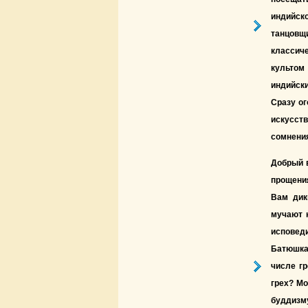
индийск
танцовщ
классич
культом
индийски
Сразу ог
искусст
сомнения
Добрый в
прощения
Вам дик
мучают 
исповед
Батюшка 
числе гр
грех? Мо
буддизму