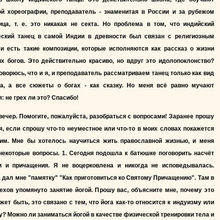
ой хореографии, преподаватель - знаменитая в России и за рубежом
ица, т. е. это никакая не секта. Но проблема в том, что индийский
еский танец в самой Индии в древности был связан с религиозным
 и есть такие композиции, которые исполняются как рассказ о жизни
х богов. Это действительно красиво, но вдруг это идолопоклонство?
оворюсь, что и я, и преподаватель рассматриваем танец только как вид
ва, а все сюжеты о богах - как сказку. Но меня всё равно мучают
: не грех ли это? Спасибо!
ечер. Помогите, пожалуйста, разобраться с вопросами! Заранее прошу
, если спрошу что-то неуместное или что-то в моих словах покажется
им. Мне бы хотелось научиться жить православной жизнью, и меня
некоторые вопросы. 1. Сегодня подошла к батюшке поговорить насчёт
и и причащения. Я не воцерковлена и никогда не исповедывалась.
дал мне "памятку" "Как приготовиться ко Святому Причащению". Там в
ехов упомянуто занятие йогой. Прошу вас, объясните мне, почему это
жет быть, это связано с тем, что йога как-то относится к индуизму или
? Можно ли заниматься йогой в качестве физической тренировки тела и