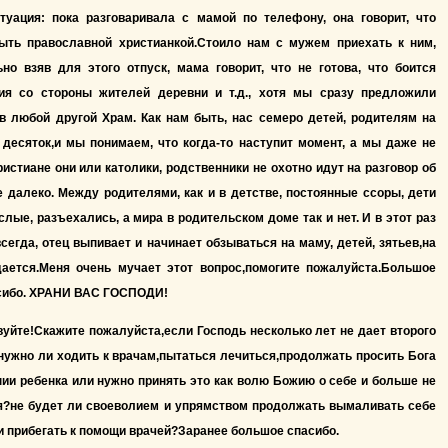
итуация: пока разговаривала с мамой по телефону, она говорит, что
быть православной христианкой.Стоило нам с мужем приехать к ним,
но взяв для этого отпуск, мама говорит, что не готова, что боится
ия со стороны жителей деревни и т.д., хотя мы сразу предложили
в любой другой Храм. Как нам быть, нас семеро детей, родителям на
десяток,и мы понимаем, что когда-то наступит момент, а мы даже не
ристиане они или католики, родственники не охотно идут на разговор об
е далеко. Между родителями, как и в детстве, постоянные ссоры, дети
слые, разъехались, а мира в родительском доме так и нет. И в этот раз
всегда, отец выпивает и начинает обзываться на маму, детей, зятьев,на
дается.Меня очень мучает этот вопрос,помогите пожалуйста.Большое
сибо. ХРАНИ ВАС ГОСПОДИ!
уйте!Скажите пожалуйста,если Господь несколько лет не дает второго
нужно ли ходить к врачам,пытаться лечиться,продолжать просить Бога
ии ребенка или нужно принять это как волю Божию о себе и больше не
я?не будет ли своеволием и упрямством продолжать вымаливать себе
и прибегать к помощи врачей?Заранее большое спасибо.