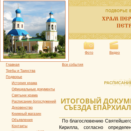
Фото
Видео
Главная
Все события
Требы и Таинства
Подворье
РАСПИСАНИ
История храма
Официальные документы
Святыни храма
ИТОГОВЫЙ ДОКУМЕ
Расписание богослужений
СЪЕЗДА ЕПАРХИА
Духовенство
Книжный магазин
Объявления
По благословению Святейшего
Контакты
Кирилла, согласно определ