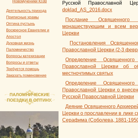
Новомученики ЮЗВ
Русской Православной Це
doklad_AS_2016.docx
Деятельность прихода
Приписные храмы
Послание Освященного 
Оптина пустынь
монашествующим и всем вер
Воскресное Евангелие и
Церкви
Апостол
Постановления Освященно
Духовная жизнь
Православной Церкви (2-3 февр
Паломничество
Вопросы катехизации
Определение Освященного
Вопросы и ответы
Православной Церкви об об
Требуется помощь
местночтимых святых
Заказать поминовение
Определение Освященного
Православной Церкви о внесен
ПАЛОМНИЧЕСКИЕ
Русской Православной Церкви
ПОЕЗДКИ В ОПТИНУ.
Деяние Освященного Архиерей
Церкви о прославлении в лике с
Серафима (Соболева, 1881-1950