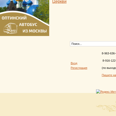
Церкви
8-963-636-
8-916-122
Вход
Регистрация
(по выход
Пишите н