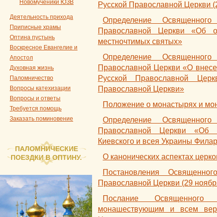
Новомученики ЮЗВ
Русской Православной Церкви (2
Деятельность прихода
Определение Освященного
Приписные храмы
Православной Церкви «Об о
Оптина пустынь
местночтимых святых»
Воскресное Евангелие и
Определение Освященного
Апостол
Православной Церкви «О внесе
Духовная жизнь
Русской Православной Церк
Паломничество
Вопросы катехизации
Православной Церкви»
Вопросы и ответы
Положение о монастырях и м
Требуется помощь
Заказать поминовение
Определение Освященного
Православной Церкви «Об 
Киевского и всея Украины Фила
ПАЛОМНИЧЕСКИЕ
О канонических аспектах церко
ПОЕЗДКИ В ОПТИНУ.
Постановления Освященног
Православной Церкви (29 ноября
Послание Освященного 
монашествующим и всем вер