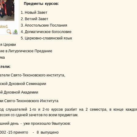
Предметы курсов:
1. Новый Завет
2. Ветхий Завет
3. Апостольские Послания
slov1
4. Догматическое богословие
5. Церковно-славянский язык
ия Церкви
ние в Литургическое Предание
ика
атели:
атели Свято-Тихоновского института,
нской Духовной Семинарии
ой Духовной Академии
ки Свято-Тихоновского Института
од слушателей 1-го и 2-го курсов разбит на 2 семестра, в конце каждо
ессия со сдачей зачетов по всем предметам.
яшний день - уже произошло 9выпусков:
2002 -15 принято - 8 выпущено