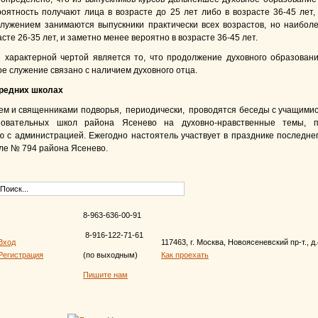
оятность получают лица в возрасте до 25 лет либо в возрасте 36-45 лет,
лужением занимаются выпускники практически всех возрастов, но наибол
асте 26-35 лет, и заметно менее вероятно в возрасте 36-45 лет.
 характерной чертой является то, что продолжение духовного образован
ое служение связано с наличием духовного отца.
средних школах
ем и священниками подворья, периодически, проводятся беседы с учащими
зовательных школ района Ясенево на духовно-нравственные темы, 
ю с администрацией. Ежегодно настоятель участвует в празднике последне
оле № 794 района Ясенево.
8-963-636-00-91
8-916-122-71-61
Вход
117463, г. Москва, Новоясеневский пр-т., д
Регистрация
(по выходным)
Как проехать
Пишите нам