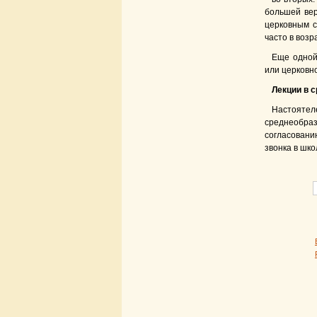
большей вер
церковным с
часто в возр
Еще одной
или церковн
Лекции в 
Настоятел
среднеобра
согласовани
звонка в шк