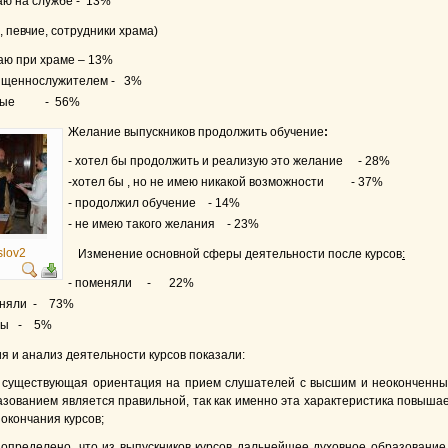
гаю на службе - 13%
, певчие, сотрудники храма)
таю при храме – 13%
вященнослужителем - 3%
льные - 56%
Желание выпускников продолжить обучение
:
- хотел бы продолжить и реализую это желание - 28%
-хотел бы , но не имею никакой возможности - 37%
- продолжил обучение - 14%
- не имею такого желания - 23%
slov2
Изменение основной сферы деятельности после курсов
:
- поменяли - 22%
еняли - 73%
 бы - 5%
 и анализ деятельности курсов показали:
: существующая ориентация на прием слушателей с высшим и неоконченн
зованием является правильной, так как именно эта характеристика повыша
окончания курсов;
 определено, что из выпускников курсов дальнейшее духовное образование