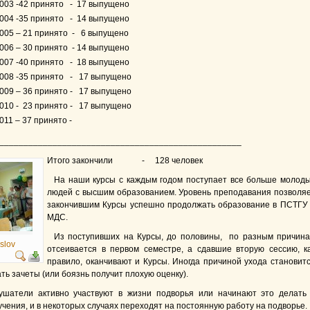
003 -42 принято - 17 выпущено
004 -35 принято - 14 выпущено
005 – 21 принято - 6 выпущено
006 – 30 принято - 14 выпущено
007 -40 принято - 18 выпущено
2008 -35 принято - 17 выпущено
009 – 36 принято - 17 выпущено
010 - 23 принято - 17 выпущено
011 – 37 принято -
__________________________________________________
Итого закончили - 128 человек
На наши курсы с каждым годом поступает все больше молод
людей с высшим образованием. Уровень преподавания позволя
закончившим Курсы успешно продолжать образование в ПСТГУ
МДС.
Из поступивших на Курсы, до половины, по разным причин
slov
отсеивается в первом семестре, а сдавшие вторую сессию, к
правило, оканчивают и Курсы. Иногда причиной ухода становит
ть зачеты (или боязнь получит плохую оценку).
ушатели активно участвуют в жизни подворья или начинают это делать
чения, и в некоторых случаях переходят на постоянную работу на подворье.