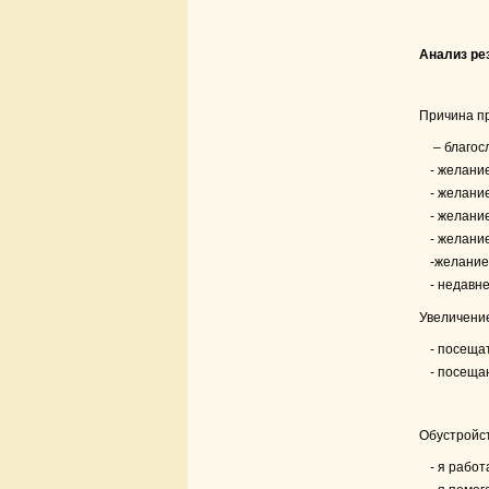
Анализ ре
Причина 
– благос
- желани
- желани
- желани
- желани
-желание
- недавн
Увеличение
- посеща
- посеща
Обустройст
- я рабо