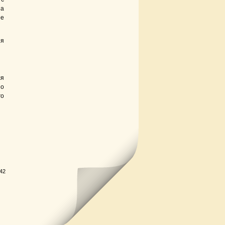
 а
ее
ия
ся
по
го
.42