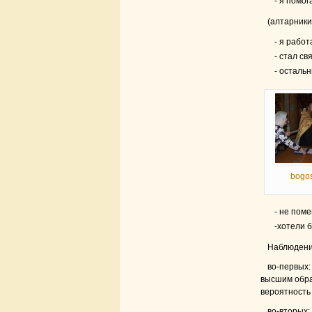
- я помо
(алтарники
- я рабо
- стал с
- оста
bogo
- не пом
-хотели
Наблюдения
во-первых
высшим обра
вероятность 
во-вторых: