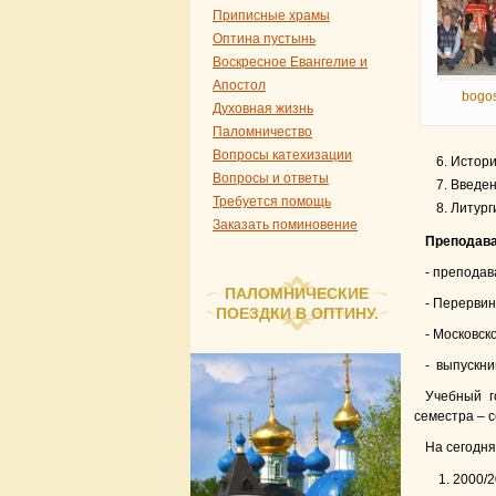
Приписные храмы
Оптина пустынь
Воскресное Евангелие и
Апостол
bogo
Духовная жизнь
Паломничество
Вопросы катехизации
6. Истор
Вопросы и ответы
7. Введе
Требуется помощь
8. Литург
Заказать поминовение
Преподав
- преподав
ПАЛОМНИЧЕСКИЕ
- Перерви
ПОЕЗДКИ В ОПТИНУ.
- Московск
- выпускни
Учебный г
семестра – с
На сегодн
2000/