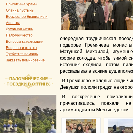
Приписные храмы
Оптина пустынь
Воскресное Евангелие и
Апостол
Духовная жизнь
Паломничество
очередная трудническая поез
Вопросы катехизации
подворье Гремячева монаст
Вопросы и ответы
Матушкой Михаилой, игумень
Требуется помощь
форме колодца, чтобы зимой сн
Заказать поминовение
источник сходили, потом пи
рассказывала всякие душеполез
ПАЛОМНИЧЕСКИЕ
В Гремячево молодые люди чин
ПОЕЗДКИ В ОПТИНУ.
Девушки пололи грядки на огород
В воскресенье помоливши
причастившись, поехали н
архимандритом Мелхиседеком.