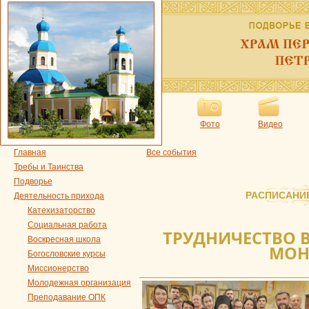
Фото
Видео
Главная
Все события
Требы и Таинства
Подворье
РАСПИСАНИ
Деятельность прихода
Катехизаторство
Социальная работа
ТРУДНИЧЕСТВО 
Воскресная школа
МОН
Богословские курсы
Миссионерство
Молодежная организация
Преподавание ОПК