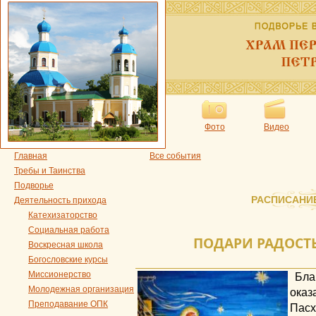
Фото
Видео
Главная
Все события
Требы и Таинства
Подворье
РАСПИСАНИ
Деятельность прихода
Катехизаторство
Социальная работа
ПОДАРИ РАДОСТ
Воскресная школа
Богословские курсы
Миссионерство
Бл
Молодежная организация
ока
Преподавание ОПК
Пасх