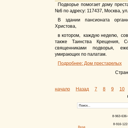
Подворье помогает дому преста
№6 по адресу: 117437, Москва, ул.
В здании пансионата орган
Христова,
в котором, каждую неделю, со
также Таинства Крещения, С
священниками подворья, еж
умирающих по палатам.
Подробнее: Дом престарелых
Стран
начало
Назад
7
8
9
10
8-963-636-
8-916-122
Вход