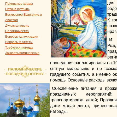
для
Приписные храмы
рад
Оптина пустынь
трад
Воскресное Евангелие и
К то
Апостол
поз
Духовная жизнь
нрав
Паломничество
Вопросы катехизации
И 
Вопросы и ответы
Рож
Требуется помощь
пра
Заказать поминовение
реги
проведения запланированы на 10 
святую милостыню и по возмож
ПАЛОМНИЧЕСКИЕ
ПОЕЗДКИ В ОПТИНУ.
грядущего события, а именно о
помощь. Основные расходы включ
Обеспечение питания и прожи
праздничных мероприятий
транспортировки детей; Праздн
даже малая лепта, принесенная
награды.